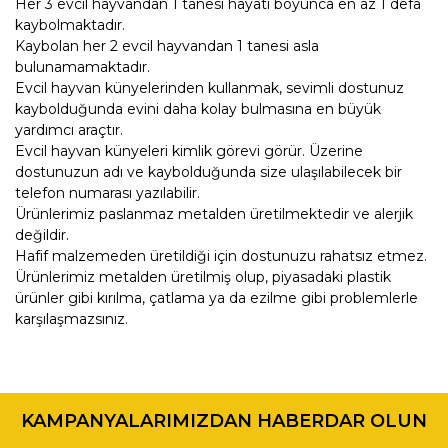
Her 3 evcil hayvandan 1 tanesi hayatı boyunca en az 1 defa
kaybolmaktadır.
Kaybolan her 2 evcil hayvandan 1 tanesi asla
bulunamamaktadır.
Evcil hayvan künyelerinden kullanmak, sevimli dostunuz
kaybolduğunda evini daha kolay bulmasına en büyük
yardımcı araçtır.
Evcil hayvan künyeleri kimlik görevi görür. Üzerine
dostunuzun adı ve kaybolduğunda size ulaşılabilecek bir
telefon numarası yazılabilir.
Ürünlerimiz paslanmaz metalden üretilmektedir ve alerjik
değildir.
Hafif malzemeden üretildiği için dostunuzu rahatsız etmez.
Ürünlerimiz metalden üretilmiş olup, piyasadaki plastik
ürünler gibi kırılma, çatlama ya da ezilme gibi problemlerle
karşılaşmazsınız.
Bu ürünün fiyat bilgisi, resim, ürün açıklamalarında ve diğer
konularda yetersiz gördüğünüz noktaları öneri formunu
Bu ürüne ilk yorumu siz yapın!
kullanarak tarafımıza iletebilirsiniz.
KAMPANYALARIMIZDAN HABERDAR OLUN
Görüş ve önerileriniz için teşekkür ederiz.