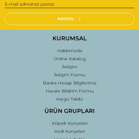
Yorum Yaz
Ürün resmi kalitesiz, bozuk veya görüntülenemiyor.
Ürün açıklamasında eksik bilgiler bulunuyor.
KAYDOL
Ürün bilgilerinde hatalar bulunuyor.
Ürün fiyatı diğer sitelerden daha pahalı.
KURUMSAL
Bu ürüne benzer farklı alternatifler olmalı.
Hakkımızda
Online Katalog
İletişim
İletişim Formu
Banka Hesap Bilgilerimiz
Gönder
Havale Bildirim Formu
Kargo Takibi
ÜRÜN GRUPLARI
Köpek Künyeleri
Kedi Künyeleri