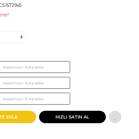
CS15729x5
rle!!
TE EKLE
HIZLI SATIN AL