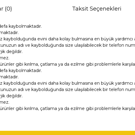
r (0)
Taksit Seçenekleri
defa kaybolmaktadır.
maktadır.
z kaybolduğunda evini daha kolay bulmasına en büyük yardımcı ar
unuzun adı ve kaybolduğunda size ulaşılabilecek bir telefon numara
k değildir.
tmez.
ürünler gibi kırılma, çatlama ya da ezilme gibi problemlerle karşıl
defa kaybolmaktadır.
maktadır.
z kaybolduğunda evini daha kolay bulmasına en büyük yardımcı ar
unuzun adı ve kaybolduğunda size ulaşılabilecek bir telefon numara
k değildir.
tmez.
ürünler gibi kırılma, çatlama ya da ezilme gibi problemlerle karşıl
ğer konularda yetersiz gördüğünüz noktaları öneri formunu kullanarak tara
Bu ürüne ilk yorumu siz yapın!