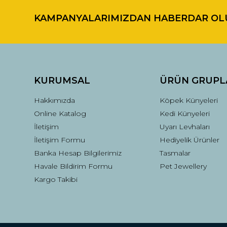
KAMPANYALARIMIZDAN HABERDAR OL
Ürün resmi kalitesiz, bozuk veya görüntülenemiyor.
Ürün açıklamasında eksik bilgiler bulunuyor.
Ürün bilgilerinde hatalar bulunuyor.
Ürün fiyatı diğer sitelerden daha pahalı.
Bu ürüne benzer farklı alternatifler olmalı.
KURUMSAL
ÜRÜN GRUPL
Hakkımızda
Köpek Künyeleri
Online Katalog
Kedi Künyeleri
İletişim
Uyarı Levhaları
İletişim Formu
Hediyelik Ürünler
Banka Hesap Bilgilerimiz
Tasmalar
Havale Bildirim Formu
Pet Jewellery
Kargo Takibi