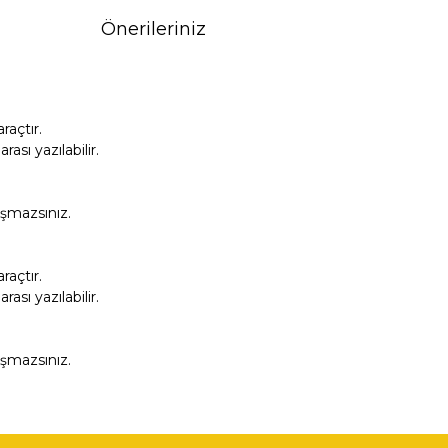
Önerileriniz
açtır.
sı yazılabilir.
aşmazsınız.
açtır.
sı yazılabilir.
aşmazsınız.
fımıza iletebilirsiniz.