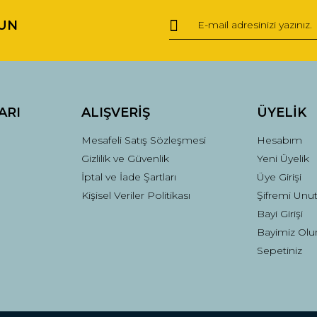
UN
Yorum Yaz
ARI
ALIŞVERİŞ
ÜYELİK
Mesafeli Satış Sözleşmesi
Hesabım
Gizlilik ve Güvenlik
Yeni Üyelik
İptal ve İade Şartları
Üye Girişi
Kişisel Veriler Politikası
Şifremi Unu
Gönder
Bayi Girişi
Bayimiz Olu
Sepetiniz