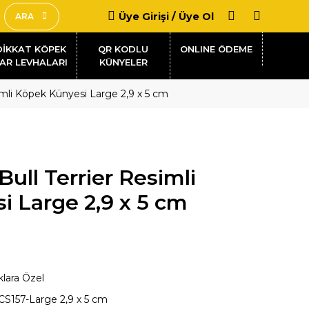
Üye Girişi / Üye Ol
ARA
DİKKAT KÖPEK
QR KODLU
AR LEVHALARI
KÜNYELER
simli Köpek Künyesi Large 2,9 x 5 cm
Bull Terrier Resimli
 Large 2,9 x 5 cm
klara Özel
CS157-Large 2,9 x 5 cm