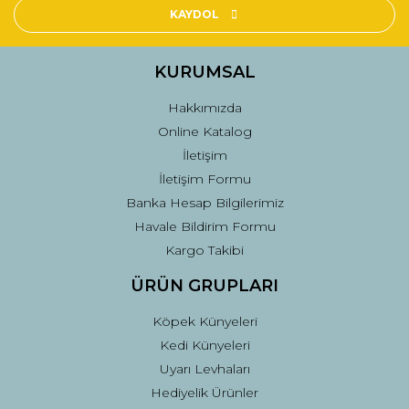
Ürün açıklamasında eksik bilgiler bulunuyor.
KAYDOL
Ürün bilgilerinde hatalar bulunuyor.
Ürün fiyatı diğer sitelerden daha pahalı.
KURUMSAL
Bu ürüne benzer farklı alternatifler olmalı.
Hakkımızda
Online Katalog
İletişim
İletişim Formu
Banka Hesap Bilgilerimiz
Gönder
Havale Bildirim Formu
Kargo Takibi
ÜRÜN GRUPLARI
Köpek Künyeleri
Kedi Künyeleri
Uyarı Levhaları
Hediyelik Ürünler