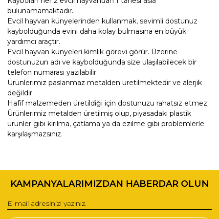
Kaybolan her 2 evcil hayvandan 1 tanesi asla
bulunamamaktadır.
Evcil hayvan künyelerinden kullanmak, sevimli dostunuz
kaybolduğunda evini daha kolay bulmasına en büyük
yardımcı araçtır.
Evcil hayvan künyeleri kimlik görevi görür. Üzerine
dostunuzun adı ve kaybolduğunda size ulaşılabilecek bir
telefon numarası yazılabilir.
Ürünlerimiz paslanmaz metalden üretilmektedir ve alerjik
değildir.
Hafif malzemeden üretildiği için dostunuzu rahatsız etmez.
Ürünlerimiz metalden üretilmiş olup, piyasadaki plastik
ürünler gibi kırılma, çatlama ya da ezilme gibi problemlerle
karşılaşmazsınız.
Bu ürünün fiyat bilgisi, resim, ürün açıklamalarında ve diğer
konularda yetersiz gördüğünüz noktaları öneri formunu
Bu ürüne ilk yorumu siz yapın!
kullanarak tarafımıza iletebilirsiniz.
KAMPANYALARIMIZDAN HABERDAR OLUN
Görüş ve önerileriniz için teşekkür ederiz.
Yorum Yaz
Ürün resmi kalitesiz, bozuk veya görüntülenemiyor.