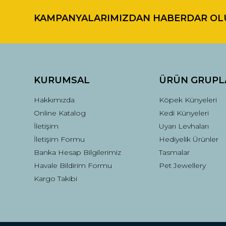
KAMPANYALARIMIZDAN HABERDAR OL
Ürün resmi kalitesiz, bozuk veya görüntülenemiyor.
Ürün açıklamasında eksik bilgiler bulunuyor.
Ürün bilgilerinde hatalar bulunuyor.
Ürün fiyatı diğer sitelerden daha pahalı.
Bu ürüne benzer farklı alternatifler olmalı.
KURUMSAL
ÜRÜN GRUPL
Hakkımızda
Köpek Künyeleri
Online Katalog
Kedi Künyeleri
İletişim
Uyarı Levhaları
İletişim Formu
Hediyelik Ürünler
Banka Hesap Bilgilerimiz
Tasmalar
Havale Bildirim Formu
Pet Jewellery
Kargo Takibi