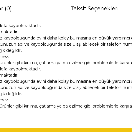
r (0)
Taksit Seçenekleri
defa kaybolmaktadır.
maktadır.
z kaybolduğunda evini daha kolay bulmasına en büyük yardımcı ar
unuzun adı ve kaybolduğunda size ulaşılabilecek bir telefon numara
k değildir.
tmez.
ürünler gibi kırılma, çatlama ya da ezilme gibi problemlerle karşıl
defa kaybolmaktadır.
maktadır.
z kaybolduğunda evini daha kolay bulmasına en büyük yardımcı ar
unuzun adı ve kaybolduğunda size ulaşılabilecek bir telefon numara
k değildir.
tmez.
ürünler gibi kırılma, çatlama ya da ezilme gibi problemlerle karşıl
ğer konularda yetersiz gördüğünüz noktaları öneri formunu kullanarak tara
Bu ürüne ilk yorumu siz yapın!