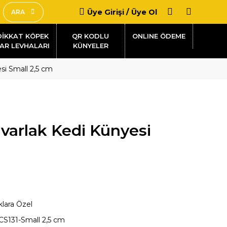
Üye Girişi / Üye Ol
ARA
DİKKAT KÖPEK
QR KODLU
AR LEVHALARI
KÜNYELER
si Small 2,5 cm
varlak Kedi Künyesi
klara Özel
CS131-Small 2,5 cm