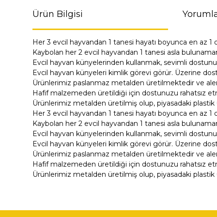
Ürün Bilgisi
Yorumla
Her 3 evcil hayvandan 1 tanesi hayatı boyunca en az 1 
Kaybolan her 2 evcil hayvandan 1 tanesi asla bulunama
Evcil hayvan künyelerinden kullanmak, sevimli dostunu
Evcil hayvan künyeleri kimlik görevi görür. Üzerine dost
Ürünlerimiz paslanmaz metalden üretilmektedir ve alerji
Hafif malzemeden üretildiği için dostunuzu rahatsız e
Ürünlerimiz metalden üretilmiş olup, piyasadaki plastik 
Her 3 evcil hayvandan 1 tanesi hayatı boyunca en az 1 
Kaybolan her 2 evcil hayvandan 1 tanesi asla bulunama
Evcil hayvan künyelerinden kullanmak, sevimli dostunu
Evcil hayvan künyeleri kimlik görevi görür. Üzerine dost
Ürünlerimiz paslanmaz metalden üretilmektedir ve alerji
Hafif malzemeden üretildiği için dostunuzu rahatsız e
Ürünlerimiz metalden üretilmiş olup, piyasadaki plastik 
Bu ürünün fiyat bilgisi, resim, ürün açıklamalarında ve di
Görüş ve önerileriniz için teşekkür ederiz.