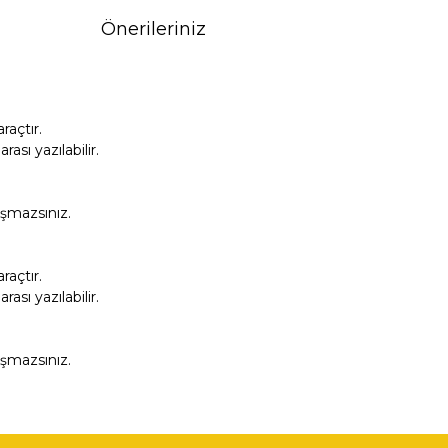
Önerileriniz
açtır.
sı yazılabilir.
aşmazsınız.
açtır.
sı yazılabilir.
aşmazsınız.
fımıza iletebilirsiniz.