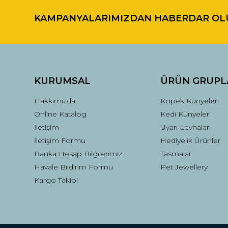
KAMPANYALARIMIZDAN HABERDAR OL
Ürün resmi kalitesiz, bozuk veya görüntülenemiyor.
Ürün açıklamasında eksik bilgiler bulunuyor.
Ürün bilgilerinde hatalar bulunuyor.
Ürün fiyatı diğer sitelerden daha pahalı.
Bu ürüne benzer farklı alternatifler olmalı.
KURUMSAL
ÜRÜN GRUPL
Hakkımızda
Köpek Künyeleri
Online Katalog
Kedi Künyeleri
İletişim
Uyarı Levhaları
İletişim Formu
Hediyelik Ürünler
Banka Hesap Bilgilerimiz
Tasmalar
Havale Bildirim Formu
Pet Jewellery
Kargo Takibi