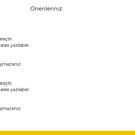
Önerileriniz
açtır.
sı yazılabilir.
aşmazsınız.
açtır.
sı yazılabilir.
aşmazsınız.
fımıza iletebilirsiniz.