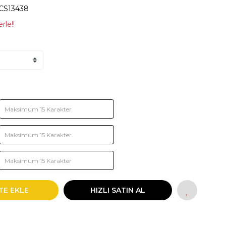
CS13438
rle!!
TE EKLE
HIZLI SATIN AL