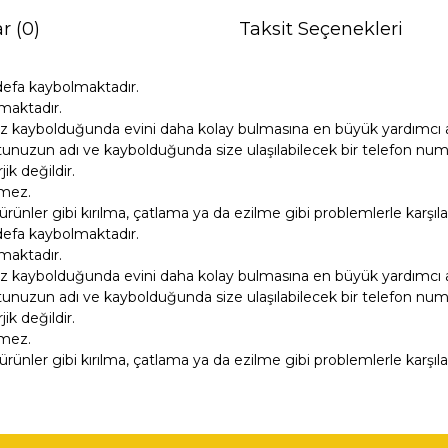
r (0)
Taksit Seçenekleri
defa kaybolmaktadır.
maktadır.
z kaybolduğunda evini daha kolay bulmasına en büyük yardımcı ar
unuzun adı ve kaybolduğunda size ulaşılabilecek bir telefon numara
k değildir.
tmez.
ürünler gibi kırılma, çatlama ya da ezilme gibi problemlerle karşıl
defa kaybolmaktadır.
maktadır.
z kaybolduğunda evini daha kolay bulmasına en büyük yardımcı ar
unuzun adı ve kaybolduğunda size ulaşılabilecek bir telefon numara
k değildir.
tmez.
ürünler gibi kırılma, çatlama ya da ezilme gibi problemlerle karşıl
ğer konularda yetersiz gördüğünüz noktaları öneri formunu kullanarak tara
Bu ürüne ilk yorumu siz yapın!