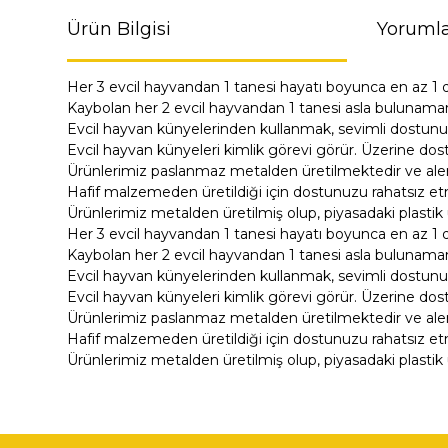
Ürün Bilgisi
Yorumla
Her 3 evcil hayvandan 1 tanesi hayatı boyunca en az 1 
Kaybolan her 2 evcil hayvandan 1 tanesi asla bulunama
Evcil hayvan künyelerinden kullanmak, sevimli dostunu
Evcil hayvan künyeleri kimlik görevi görür. Üzerine dost
Ürünlerimiz paslanmaz metalden üretilmektedir ve alerji
Hafif malzemeden üretildiği için dostunuzu rahatsız e
Ürünlerimiz metalden üretilmiş olup, piyasadaki plastik 
Her 3 evcil hayvandan 1 tanesi hayatı boyunca en az 1 
Kaybolan her 2 evcil hayvandan 1 tanesi asla bulunama
Evcil hayvan künyelerinden kullanmak, sevimli dostunu
Evcil hayvan künyeleri kimlik görevi görür. Üzerine dost
Ürünlerimiz paslanmaz metalden üretilmektedir ve alerji
Hafif malzemeden üretildiği için dostunuzu rahatsız e
Ürünlerimiz metalden üretilmiş olup, piyasadaki plastik 
Bu ürünün fiyat bilgisi, resim, ürün açıklamalarında ve di
Görüş ve önerileriniz için teşekkür ederiz.