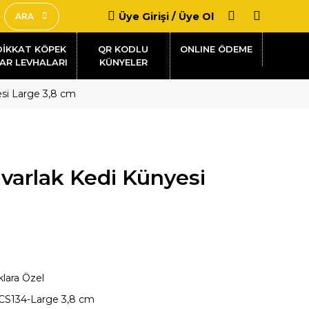
Üye Girişi / Üye Ol
ARA
DİKKAT KÖPEK
QR KODLU
AR LEVHALARI
KÜNYELER
esi Large 3,8 cm
varlak Kedi Künyesi
klara Özel
CS134-Large 3,8 cm