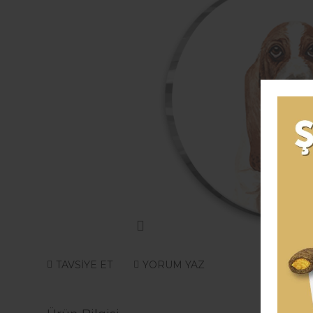
TAVSİYE ET
YORUM YAZ