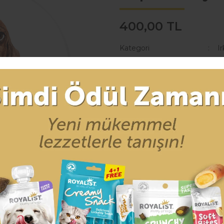
400,00 TL
Kategori
Ir
Stok Kodu
E
Barkod
E
* 41,44 TL den başlayan taksitle
Seçenekler
SEPE