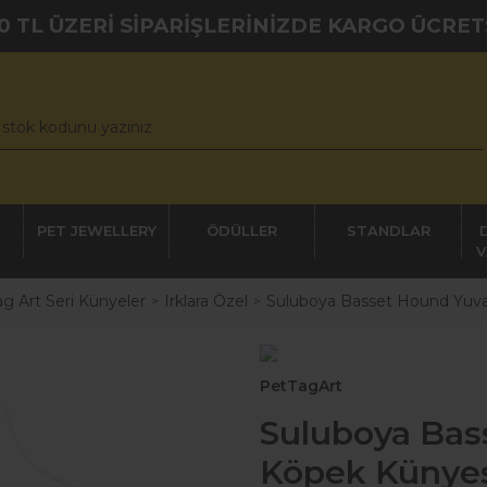
0 TL ÜZERİ SİPARİŞLERİNİZDE KARGO ÜCRET
PET JEWELLERY
ÖDÜLLER
STANDLAR
V
g Art Seri Künyeler
Irklara Özel
Suluboya Basset Hound Yuva
PetTagArt
Suluboya Bas
Köpek Künye