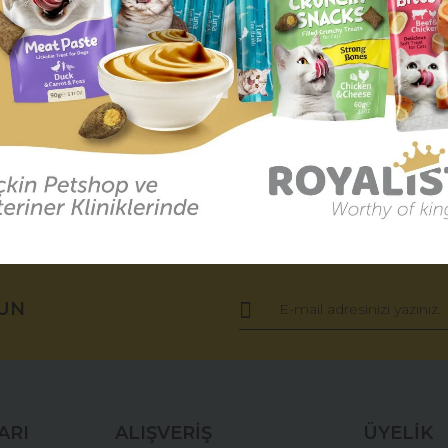
r (0)
Taksit Seçenekleri
defa kaybolmaktadır.
maktadır.
z kaybolduğunda evini daha kolay bulmasına en büyük yardımcı ar
unuzun adı ve kaybolduğunda size ulaşılabilecek bir telefon numara
k değildir.
tmez.
ürünler gibi kırılma, çatlama ya da ezilme gibi problemlerle karşıl
ğer konularda yetersiz gördüğünüz noktaları öneri formunu kullanarak tara
Bu ürüne ilk yorumu siz yapın!
UN
Yorum Yaz
ARI
ALIŞVERİŞ
ÜYELİK