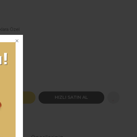
klara Özel
CS135
CS135
rle!!
TE EKLE
HIZLI SATIN AL