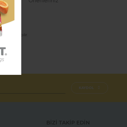
Önerileriniz
açtır.
sı yazılabilir.
aşmazsınız.
fımıza iletebilirsiniz.
KAYDOL
BİZİ TAKİP EDİN