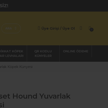
SİZ!
Üye Girişi / Üye Ol
ARA
0
DİKKAT KÖPEK
QR KODLU
AR LEVHALARI
KÜNYELER
rlak Köpek Künyesi
set Hound Yuvarlak
si