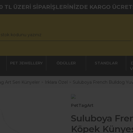
0 TL ÜZERİ SİPARİŞLERİNİZDE KARGO ÜCRET
PET JEWELLERY
ÖDÜLLER
STANDLAR
V
g Art Seri Künyeler
Irklara Özel
Suluboya French Bulldog Yu
PetTagArt
Suluboya Fre
Köpek Künye