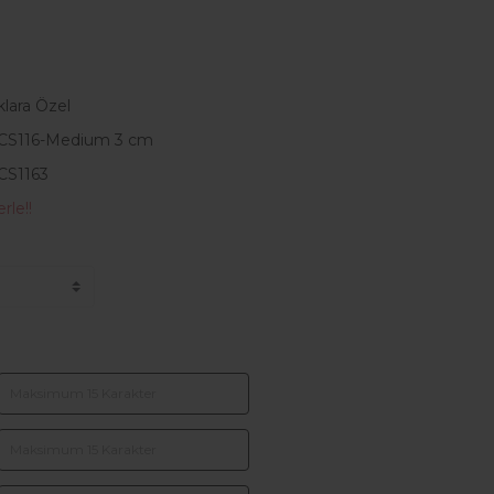
klara Özel
CS116-Medium 3 cm
CS1163
rle!!