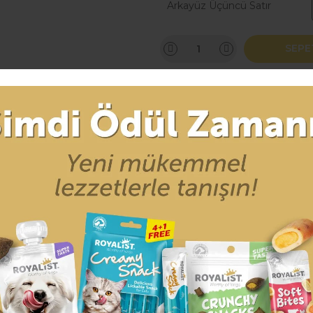
Arkayüz Üçüncü Satır
SEPE
r (0)
Taksit Seçenekleri
defa kaybolmaktadır.
maktadır.
z kaybolduğunda evini daha kolay bulmasına en büyük yardımcı ar
unuzun adı ve kaybolduğunda size ulaşılabilecek bir telefon numara
k değildir.
tmez.
ürünler gibi kırılma, çatlama ya da ezilme gibi problemlerle karşıl
defa kaybolmaktadır.
maktadır.
z kaybolduğunda evini daha kolay bulmasına en büyük yardımcı ar
unuzun adı ve kaybolduğunda size ulaşılabilecek bir telefon numara