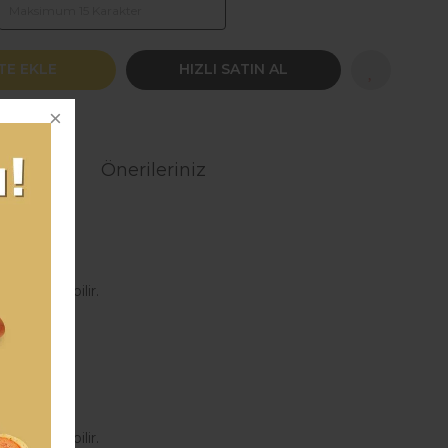
TE EKLE
HIZLI SATIN AL
Önerileriniz
açtır.
sı yazılabilir.
aşmazsınız.
açtır.
sı yazılabilir.