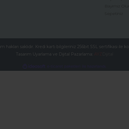
Bayimiz Olu
Sepetiniz
 hakları saklıdır. Kredi kartı bilgileriniz 256bit SSL sertifikası ile 
Tasarım Uyarlama ve Dijital Pazarlama:
AYZ
Dijital
ile
ideasoft
e-
hazırlandı.
ticaret
paketleri