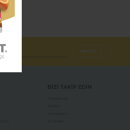
aşmazsınız.
fımıza iletebilirsiniz.
KAYDOL
BİZİ TAKİP EDİN
Facebook
Twitter
Instagram
ttum
Youtube