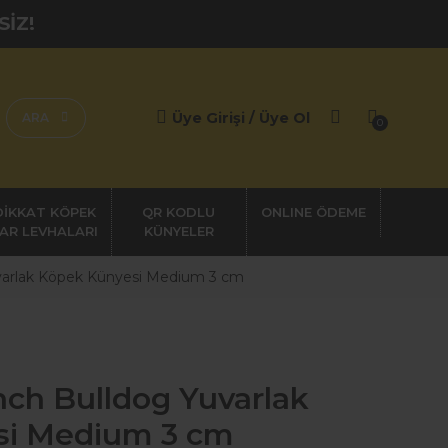
SİZ!
Üye Girişi / Üye Ol
ARA
0
DİKKAT KÖPEK
QR KODLU
AR LEVHALARI
KÜNYELER
varlak Köpek Künyesi Medium 3 cm
nch Bulldog Yuvarlak
si Medium 3 cm