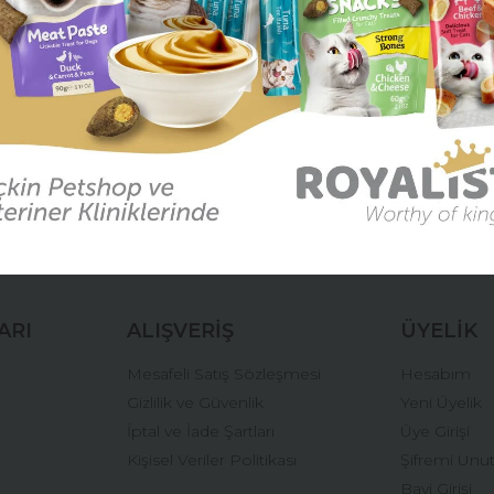
k değildir.
tmez.
ürünler gibi kırılma, çatlama ya da ezilme gibi problemlerle karşıl
ğer konularda yetersiz gördüğünüz noktaları öneri formunu kullanarak tara
Bu ürüne ilk yorumu siz yapın!
UN
Yorum Yaz
ARI
ALIŞVERİŞ
ÜYELİK
Mesafeli Satış Sözleşmesi
Hesabım
Gizlilik ve Güvenlik
Yeni Üyelik
İptal ve İade Şartları
Üye Girişi
Kişisel Veriler Politikası
Şifremi Unu
Gönder
Bayi Girişi