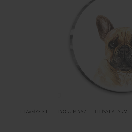
TAVSİYE ET
YORUM YAZ
FİYAT ALARMI