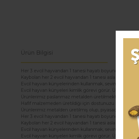
Ürün Bilgisi
Yorumla
Her 3 evcil hayvandan 1 tanesi hayatı boyunca en az 1 
Kaybolan her 2 evcil hayvandan 1 tanesi asla bulunama
Evcil hayvan künyelerinden kullanmak, sevimli dostunu
Evcil hayvan künyeleri kimlik görevi görür. Üzerine dost
Ürünlerimiz paslanmaz metalden üretilmektedir ve alerji
Hafif malzemeden üretildiği için dostunuzu rahatsız e
Ürünlerimiz metalden üretilmiş olup, piyasadaki plastik 
Her 3 evcil hayvandan 1 tanesi hayatı boyunca en az 1 
Kaybolan her 2 evcil hayvandan 1 tanesi asla bulunama
Evcil hayvan künyelerinden kullanmak, sevimli dostunu
Evcil hayvan künyeleri kimlik görevi görür. Üzerine dost