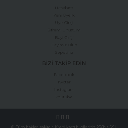
Hesabım
Yeni Üyelik
Üye Girişi
Şifremi Unuttum
Bayi Girişi
Bayimiz Olun
Sepetiniz
BİZİ TAKİP EDİN
Facebook
Twitter
Instagram
Youtube
© Tüm hakları saklıdır. Kredi kartı bilgileriniz 256bit SSL