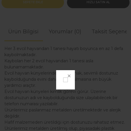
SEPETE EKLE
HIZLI SATIN AL
Ürün Bilgisi
Yorumlar (0)
Taksit Seçenek
Her 3 evcil hayvandan 1 tanesi hayatı boyunca en az 1 defa
kaybolmaktadır.
Kaybolan her 2 evcil hayvandan 1 tanesi asla
bulunamamaktadır.
Evcil hayvan künyelerinden kullanmak, sevimli dostunuz
kaybolduğunda evini daha kolay bulmasına en büyük
yardımcı araçtır.
Evcil hayvan künyeleri kimlik görevi görür. Üzerine
dostunuzun adı ve kaybolduğunda size ulaşılabilecek bir
telefon numarası yazılabilir.
Ürünlerimiz paslanmaz metalden üretilmektedir ve alerjik
değildir.
Hafif malzemeden üretildiği için dostunuzu rahatsız etmez.
Ürünlerimiz metalden üretilmiş olup, piyasadaki plastik