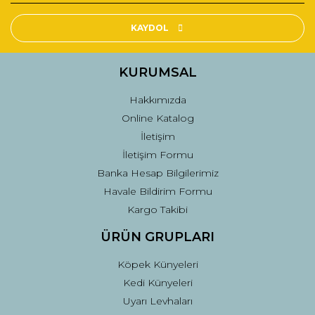
Ürün resmi kalitesiz, bozuk veya görüntülenemiyor.
Ürün açıklamasında eksik bilgiler bulunuyor.
KAYDOL
Ürün bilgilerinde hatalar bulunuyor.
Ürün fiyatı diğer sitelerden daha pahalı.
KURUMSAL
Bu ürüne benzer farklı alternatifler olmalı.
Hakkımızda
Online Katalog
İletişim
İletişim Formu
Banka Hesap Bilgilerimiz
Gönder
Havale Bildirim Formu
Kargo Takibi
ÜRÜN GRUPLARI
Köpek Künyeleri
Kedi Künyeleri
Uyarı Levhaları