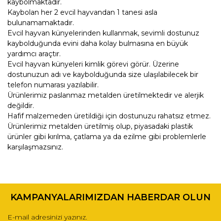
kaybolmaktadır.
Kaybolan her 2 evcil hayvandan 1 tanesi asla
bulunamamaktadır.
Evcil hayvan künyelerinden kullanmak, sevimli dostunuz
kaybolduğunda evini daha kolay bulmasına en büyük
yardımcı araçtır.
Evcil hayvan künyeleri kimlik görevi görür. Üzerine
dostunuzun adı ve kaybolduğunda size ulaşılabilecek bir
telefon numarası yazılabilir.
Ürünlerimiz paslanmaz metalden üretilmektedir ve alerjik
değildir.
Hafif malzemeden üretildiği için dostunuzu rahatsız etmez.
Ürünlerimiz metalden üretilmiş olup, piyasadaki plastik
ürünler gibi kırılma, çatlama ya da ezilme gibi problemlerle
karşılaşmazsınız.
Bu ürünün fiyat bilgisi, resim, ürün açıklamalarında ve diğer
konularda yetersiz gördüğünüz noktaları öneri formunu
Bu ürüne ilk yorumu siz yapın!
kullanarak tarafımıza iletebilirsiniz.
KAMPANYALARIMIZDAN HABERDAR OLUN
Görüş ve önerileriniz için teşekkür ederiz.
Yorum Yaz