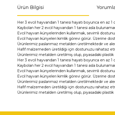
Ürün Bilgisi
Yorumla
Her 3 evcil hayvandan 1 tanesi hayatı boyunca en az 1 
Kaybolan her 2 evcil hayvandan 1 tanesi asla bulunama
Evcil hayvan künyelerinden kullanmak, sevimli dostunu
Evcil hayvan künyeleri kimlik görevi görür. Üzerine dost
Ürünlerimiz paslanmaz metalden üretilmektedir ve alerji
Hafif malzemeden üretildiği için dostunuzu rahatsız e
Ürünlerimiz metalden üretilmiş olup, piyasadaki plastik 
Her 3 evcil hayvandan 1 tanesi hayatı boyunca en az 1 
Kaybolan her 2 evcil hayvandan 1 tanesi asla bulunama
Evcil hayvan künyelerinden kullanmak, sevimli dostunu
Evcil hayvan künyeleri kimlik görevi görür. Üzerine dost
Ürünlerimiz paslanmaz metalden üretilmektedir ve alerji
Hafif malzemeden üretildiği için dostunuzu rahatsız e
Ürünlerimiz metalden üretilmiş olup, piyasadaki plastik 
Bu ürünün fiyat bilgisi, resim, ürün açıklamalarında ve di
Görüş ve önerileriniz için teşekkür ederiz.