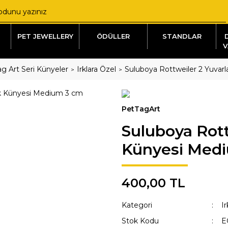
PET JEWELLERY
ÖDÜLLER
STANDLAR
V
g Art Seri Künyeler
Irklara Özel
Suluboya Rottweiler 2 Yuva
PetTagArt
Suluboya Rott
Künyesi Med
400,00 TL
Kategori
Ir
Stok Kodu
E