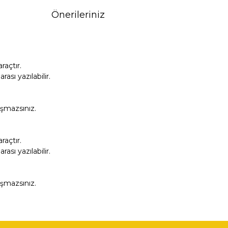
Önerileriniz
açtır.
sı yazılabilir.
aşmazsınız.
açtır.
sı yazılabilir.
aşmazsınız.
fımıza iletebilirsiniz.