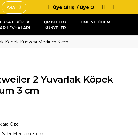
Üye Girişi / Üye Ol
ARA
DİKKAT KÖPEK
QR KODLU
AR LEVHALARI
KÜNYELER
rlak Köpek Künyesi Medium 3 cm
weiler 2 Yuvarlak Köpek
ium 3 cm
klara Özel
CS114-Medium 3 cm