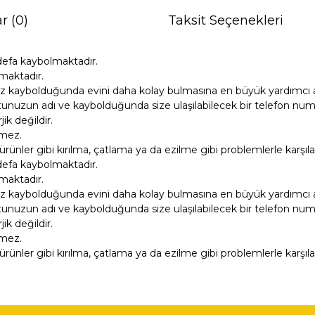
r (0)
Taksit Seçenekleri
defa kaybolmaktadır.
maktadır.
z kaybolduğunda evini daha kolay bulmasına en büyük yardımcı ar
unuzun adı ve kaybolduğunda size ulaşılabilecek bir telefon numara
k değildir.
tmez.
ürünler gibi kırılma, çatlama ya da ezilme gibi problemlerle karşıl
defa kaybolmaktadır.
maktadır.
z kaybolduğunda evini daha kolay bulmasına en büyük yardımcı ar
unuzun adı ve kaybolduğunda size ulaşılabilecek bir telefon numara
k değildir.
tmez.
ürünler gibi kırılma, çatlama ya da ezilme gibi problemlerle karşıl
ğer konularda yetersiz gördüğünüz noktaları öneri formunu kullanarak tara
Bu ürüne ilk yorumu siz yapın!