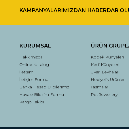
KAMPANYALARIMIZDAN HABERDAR OL
Ürün resmi kalitesiz, bozuk veya görüntülenemiyor.
Ürün açıklamasında eksik bilgiler bulunuyor.
Ürün bilgilerinde hatalar bulunuyor.
Ürün fiyatı diğer sitelerden daha pahalı.
Bu ürüne benzer farklı alternatifler olmalı.
KURUMSAL
ÜRÜN GRUPL
Hakkımızda
Köpek Künyeleri
Online Katalog
Kedi Künyeleri
İletişim
Uyarı Levhaları
İletişim Formu
Hediyelik Ürünler
Banka Hesap Bilgilerimiz
Tasmalar
Havale Bildirim Formu
Pet Jewellery
Kargo Takibi