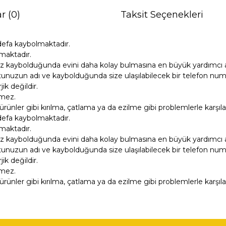
r (0)
Taksit Seçenekleri
defa kaybolmaktadır.
maktadır.
z kaybolduğunda evini daha kolay bulmasına en büyük yardımcı ar
unuzun adı ve kaybolduğunda size ulaşılabilecek bir telefon numara
k değildir.
tmez.
ürünler gibi kırılma, çatlama ya da ezilme gibi problemlerle karşıl
defa kaybolmaktadır.
maktadır.
z kaybolduğunda evini daha kolay bulmasına en büyük yardımcı ar
unuzun adı ve kaybolduğunda size ulaşılabilecek bir telefon numara
k değildir.
tmez.
ürünler gibi kırılma, çatlama ya da ezilme gibi problemlerle karşıl
ğer konularda yetersiz gördüğünüz noktaları öneri formunu kullanarak tara
Bu ürüne ilk yorumu siz yapın!