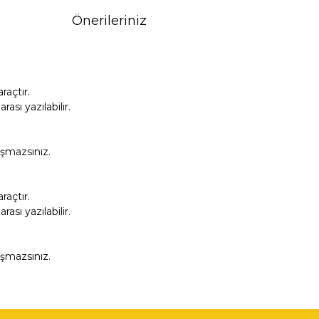
Önerileriniz
açtır.
sı yazılabilir.
aşmazsınız.
açtır.
sı yazılabilir.
aşmazsınız.
fımıza iletebilirsiniz.