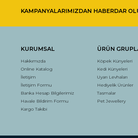
KAMPANYALARIMIZDAN HABERDAR OL
Ürün resmi kalitesiz, bozuk veya görüntülenemiyor.
Ürün açıklamasında eksik bilgiler bulunuyor.
Ürün bilgilerinde hatalar bulunuyor.
Ürün fiyatı diğer sitelerden daha pahalı.
Bu ürüne benzer farklı alternatifler olmalı.
KURUMSAL
ÜRÜN GRUPL
Hakkımızda
Köpek Künyeleri
Online Katalog
Kedi Künyeleri
İletişim
Uyarı Levhaları
İletişim Formu
Hediyelik Ürünler
Banka Hesap Bilgilerimiz
Tasmalar
Havale Bildirim Formu
Pet Jewellery
Kargo Takibi