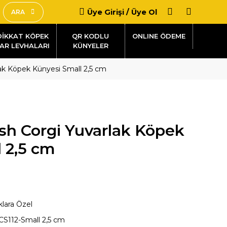
Üye Girişi / Üye Ol
ARA
DİKKAT KÖPEK
QR KODLU
AR LEVHALARI
KÜNYELER
ak Köpek Künyesi Small 2,5 cm
sh Corgi Yuvarlak Köpek
 2,5 cm
klara Özel
CS112-Small 2,5 cm