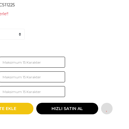
CS11225
rle!!
TE EKLE
HIZLI SATIN AL