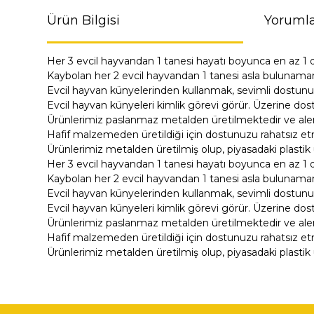
Ürün Bilgisi
Yorumla
Her 3 evcil hayvandan 1 tanesi hayatı boyunca en az 1 
Kaybolan her 2 evcil hayvandan 1 tanesi asla bulunama
Evcil hayvan künyelerinden kullanmak, sevimli dostunu
Evcil hayvan künyeleri kimlik görevi görür. Üzerine dost
Ürünlerimiz paslanmaz metalden üretilmektedir ve alerji
Hafif malzemeden üretildiği için dostunuzu rahatsız e
Ürünlerimiz metalden üretilmiş olup, piyasadaki plastik 
Her 3 evcil hayvandan 1 tanesi hayatı boyunca en az 1 
Kaybolan her 2 evcil hayvandan 1 tanesi asla bulunama
Evcil hayvan künyelerinden kullanmak, sevimli dostunu
Evcil hayvan künyeleri kimlik görevi görür. Üzerine dost
Ürünlerimiz paslanmaz metalden üretilmektedir ve alerji
Hafif malzemeden üretildiği için dostunuzu rahatsız e
Ürünlerimiz metalden üretilmiş olup, piyasadaki plastik 
Bu ürünün fiyat bilgisi, resim, ürün açıklamalarında ve di
Görüş ve önerileriniz için teşekkür ederiz.