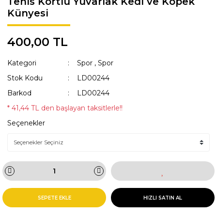
Tenis Kortlu Yuvarlak Kedi ve Köpek
Künyesi
KAKA POŞETİ ÇANTASI
Lisanslı Künyeler
ÖNLÜK
Müzik
400,00 TL
QR KODLU İSİMLİKLER
Spor
Kategori
Spor
,
Spor
SWEAT
Tıbbi & Engelliler
Stok Kodu
LD00244
Barkod
LD00244
T-SHIRT
Ülkeler & Bayraklar
* 41,44 TL den başlayan taksitlerle!!
TASMALAR
Yeni Yıl ve Noel
Seçenekler
TULUMLAR VE PİJAMALAR
YAĞMURLUK VE MONTLAR
SEPETE EKLE
HIZLI SATIN AL