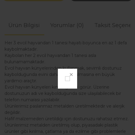
Ürün Bilgisi
Yorumlar (0)
Taksit Seçenek
Her 3 evcil hayvandan 1 tanesi hayatı boyunca en az 1 defa
kaybolmaktadır.
Kaybolan her 2 evcil hayvandan 1 tanesi asla
bulunamamaktadır.
Evcil hayvan künyelerinden kullanmak, sevimli dostunuz
kaybolduğunda evini daha kolay bulmasına en büyük
yardımcı araçtır.
Evcil hayvan künyeleri kimlik görevi görür. Üzerine
dostunuzun adı ve kaybolduğunda size ulaşılabilecek bir
telefon numarası yazılabilir.
Ürünlerimiz paslanmaz metalden üretilmektedir ve alerjik
değildir.
Hafif malzemeden üretildiği için dostunuzu rahatsız etmez.
Ürünlerimiz metalden üretilmiş olup, piyasadaki plastik
ürünler gibi kırılma, çatlama ya da ezilme gibi problemlerle