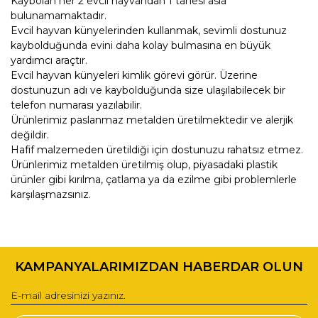
Kaybolan her 2 evcil hayvandan 1 tanesi asla
bulunamamaktadır.
Evcil hayvan künyelerinden kullanmak, sevimli dostunuz
kaybolduğunda evini daha kolay bulmasına en büyük
yardımcı araçtır.
Evcil hayvan künyeleri kimlik görevi görür. Üzerine
dostunuzun adı ve kaybolduğunda size ulaşılabilecek bir
telefon numarası yazılabilir.
Ürünlerimiz paslanmaz metalden üretilmektedir ve alerjik
değildir.
Hafif malzemeden üretildiği için dostunuzu rahatsız etmez.
Ürünlerimiz metalden üretilmiş olup, piyasadaki plastik
ürünler gibi kırılma, çatlama ya da ezilme gibi problemlerle
karşılaşmazsınız.
Bu ürünün fiyat bilgisi, resim, ürün açıklamalarında ve diğer
konularda yetersiz gördüğünüz noktaları öneri formunu
Bu ürüne ilk yorumu siz yapın!
kullanarak tarafımıza iletebilirsiniz.
KAMPANYALARIMIZDAN HABERDAR OLUN
Görüş ve önerileriniz için teşekkür ederiz.
Yorum Yaz
Ürün resmi kalitesiz, bozuk veya görüntülenemiyor.