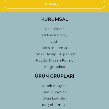
Ürün açıklamasında eksik bilgiler bulunuyor.
KAYDOL
Ürün bilgilerinde hatalar bulunuyor.
Ürün fiyatı diğer sitelerden daha pahalı.
KURUMSAL
Bu ürüne benzer farklı alternatifler olmalı.
Hakkımızda
Online Katalog
İletişim
İletişim Formu
Banka Hesap Bilgilerimiz
Gönder
Havale Bildirim Formu
Kargo Takibi
ÜRÜN GRUPLARI
Köpek Künyeleri
Kedi Künyeleri
Uyarı Levhaları
Hediyelik Ürünler