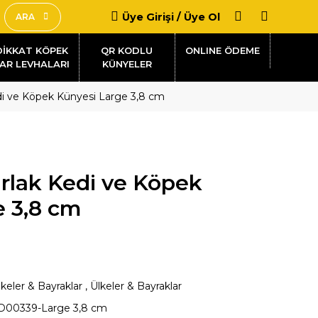
Üye Girişi / Üye Ol
ARA
DİKKAT KÖPEK
QR KODLU
AR LEVHALARI
KÜNYELER
i ve Köpek Künyesi Large 3,8 cm
rlak Kedi ve Köpek
e 3,8 cm
lkeler & Bayraklar
,
Ülkeler & Bayraklar
D00339-Large 3,8 cm