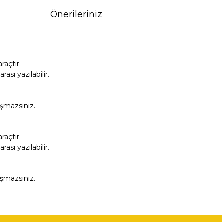
Önerileriniz
açtır.
sı yazılabilir.
aşmazsınız.
açtır.
sı yazılabilir.
aşmazsınız.
fımıza iletebilirsiniz.