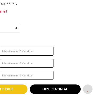
D0033938
rle!!
TE EKLE
HIZLI SATIN AL