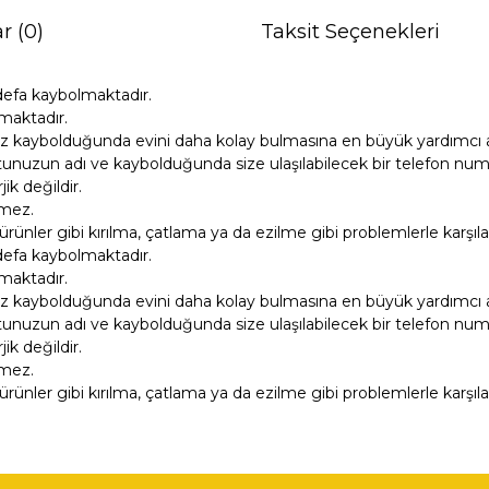
r (0)
Taksit Seçenekleri
defa kaybolmaktadır.
maktadır.
z kaybolduğunda evini daha kolay bulmasına en büyük yardımcı ar
unuzun adı ve kaybolduğunda size ulaşılabilecek bir telefon numara
k değildir.
tmez.
ürünler gibi kırılma, çatlama ya da ezilme gibi problemlerle karşıl
defa kaybolmaktadır.
maktadır.
z kaybolduğunda evini daha kolay bulmasına en büyük yardımcı ar
unuzun adı ve kaybolduğunda size ulaşılabilecek bir telefon numara
k değildir.
tmez.
ürünler gibi kırılma, çatlama ya da ezilme gibi problemlerle karşıl
ğer konularda yetersiz gördüğünüz noktaları öneri formunu kullanarak tara
Bu ürüne ilk yorumu siz yapın!