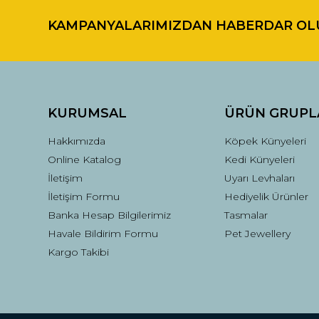
KAMPANYALARIMIZDAN HABERDAR OL
Ürün resmi kalitesiz, bozuk veya görüntülenemiyor.
Ürün açıklamasında eksik bilgiler bulunuyor.
Ürün bilgilerinde hatalar bulunuyor.
Ürün fiyatı diğer sitelerden daha pahalı.
Bu ürüne benzer farklı alternatifler olmalı.
KURUMSAL
ÜRÜN GRUPL
Hakkımızda
Köpek Künyeleri
Online Katalog
Kedi Künyeleri
İletişim
Uyarı Levhaları
İletişim Formu
Hediyelik Ürünler
Banka Hesap Bilgilerimiz
Tasmalar
Havale Bildirim Formu
Pet Jewellery
Kargo Takibi