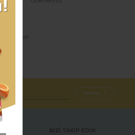
Önerileriniz
açtır.
sı yazılabilir.
aşmazsınız.
fımıza iletebilirsiniz.
KAYDOL
BİZİ TAKİP EDİN