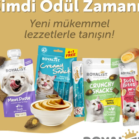
r (0)
Taksit Seçenekleri
defa kaybolmaktadır.
maktadır.
z kaybolduğunda evini daha kolay bulmasına en büyük yardımcı ar
unuzun adı ve kaybolduğunda size ulaşılabilecek bir telefon numara
k değildir.
tmez.
ürünler gibi kırılma, çatlama ya da ezilme gibi problemlerle karşıl
ğer konularda yetersiz gördüğünüz noktaları öneri formunu kullanarak tara
Bu ürüne ilk yorumu siz yapın!
UN
Yorum Yaz
ARI
ALIŞVERİŞ
ÜYELİK