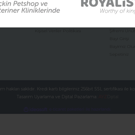
Mesafeli Satış Sözleşmesi
Hesabım
Gizlilik ve Güvenlik
Yeni Üyelik
İptal ve İade Şartları
Üye Girişi
Kişisel Veriler Politikası
Şifremi Unu
Gönder
Bayi Girişi
Bayimiz Olu
Sepetiniz
 hakları saklıdır. Kredi kartı bilgileriniz 256bit SSL sertifikası ile 
Tasarım Uyarlama ve Dijital Pazarlama:
AYZ
Dijital
ile
ideasoft
e-
hazırlandı.
ticaret
paketleri