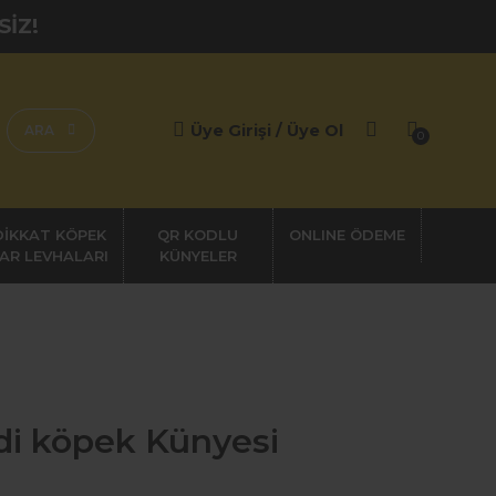
SİZ!
Üye Girişi / Üye Ol
ARA
0
DİKKAT KÖPEK
QR KODLU
AR LEVHALARI
KÜNYELER
di köpek Künyesi