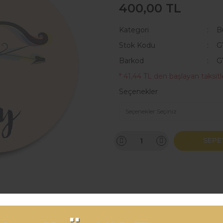
400,00 TL
Kategori
B
Stok Kodu
G
Barkod
G
* 41,44 TL den başlayan taksitle
Seçenekler
SEPE