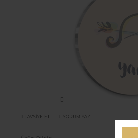
TAVSİYE ET
YORUM YAZ