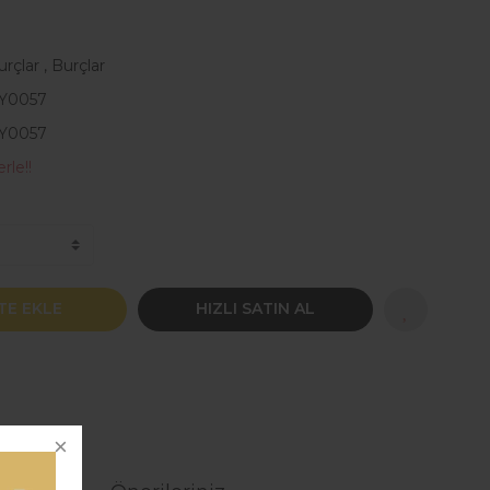
urçlar
,
Burçlar
Y0057
Y0057
rle!!
TE EKLE
HIZLI SATIN AL