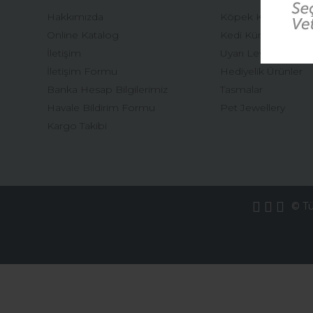
Hakkımızda
Köpek Künyeleri
Online Katalog
Kedi Künyeleri
İletişim
Uyarı Levhaları
İletişim Formu
Hediyelik Ürünler
Banka Hesap Bilgilerimiz
Tasmalar
Havale Bildirim Formu
Pet Jewellery
Kargo Takibi
© Tüm