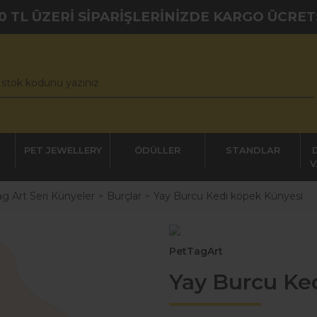
0 TL ÜZERİ SİPARİŞLERİNİZDE KARGO ÜCRET
PET JEWELLERY
ÖDÜLLER
STANDLAR
V
g Art Seri Künyeler
Burçlar
Yay Burcu Kedi köpek Künyesi
PetTagArt
Yay Burcu Ke