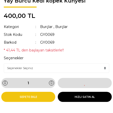
Yay Burcu Kedi köpek Künyesi
KAKA POŞETİ ÇANTASI
Lisanslı Künyeler
400,00 TL
ÖNLÜK
Müzik
Kategori
Burçlar
,
Burçlar
QR KODLU İSİMLİKLER
Spor
Stok Kodu
GY0069
SWEAT
Tıbbi & Engelliler
Barkod
GY0069
T-SHIRT
Ülkeler & Bayraklar
* 41,44 TL den başlayan taksitlerle!!
Seçenekler
TASMALAR
Yeni Yıl ve Noel
TULUMLAR VE PİJAMALAR
YAĞMURLUK VE MONTLAR
SEPETE EKLE
HIZLI SATIN AL