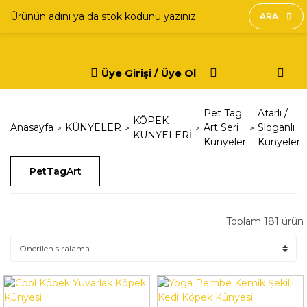
ARA
Üye Girişi / Üye Ol
Pet Tag
Atarlı /
KÖPEK
Anasayfa
KÜNYELER
Art Seri
Sloganlı
KÜNYELERİ
Künyeler
Künyeler
PetTagArt
Toplam 181 ürün