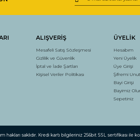
ARI
ALIŞVERİŞ
ÜYELİK
Mesafeli Satış Sözleşmesi
Hesabım
Gizlilik ve Güvenlik
Yeni Üyelik
İptal ve İade Şartları
Üye Girişi
Kişisel Veriler Politikası
Şifremi Unu
Bayi Girişi
Bayimiz Olu
Sepetiniz
 hakları saklıdır. Kredi kartı bilgileriniz 256bit SSL sertifikası ile 