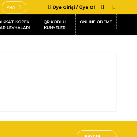
Üye Girişi / Üye Ol
ARA
DİKKAT KÖPEK
QR KODLU
AR LEVHALARI
KÜNYELER
KAYDOL