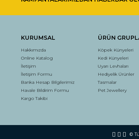
Ürün açıklamasında eksik bilgiler bulunuyor.
Ürün bilgilerinde hatalar bulunuyor.
Ürün fiyatı diğer sitelerden daha pahalı.
Bu ürüne benzer farklı alternatifler olmalı.
KURUMSAL
ÜRÜN GRUPL
Hakkımızda
Köpek Künyeleri
Online Katalog
Kedi Künyeleri
İletişim
Uyarı Levhaları
İletişim Formu
Hediyelik Ürünler
Banka Hesap Bilgilerimiz
Tasmalar
Havale Bildirim Formu
Pet Jewellery
Kargo Takibi
© Tüm