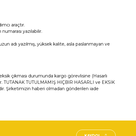
mcı araçtır.
numarası yazılabilir.
zun adı yazılmış, yüksek kalite, asla paslanmayan ve
a eksik çıkması durumunda kargo görevlisine (Hasarlı
irilmelidir. TUTANAK TUTULMAMIŞ HİÇBİR HASARLI ve EKSİK
. Şirketimizin haberi olmadan gönderilen iade
fımıza iletebilirsiniz.
KAYDOL