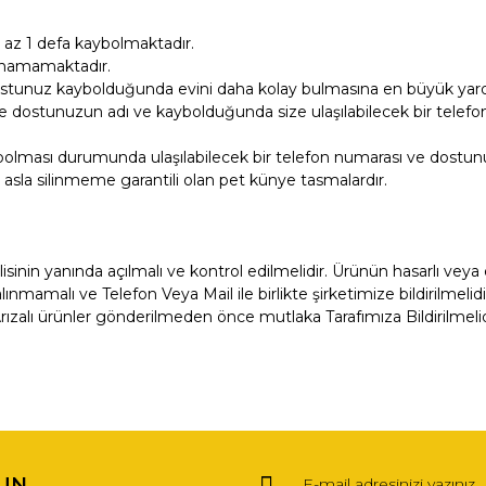
 az 1 defa kaybolmaktadır.
lunamamaktadır.
stunuz kaybolduğunda evini daha kolay bulmasına en büyük yardı
e dostunuzun adı ve kaybolduğunda size ulaşılabilecek bir telefon 
bolması durumunda ulaşılabilecek bir telefon numarası ve dostunu
rı asla silinmeme garantili olan pet künye tasmalardır.
isinin yanında açılmalı ve kontrol edilmelidir. Ürünün hasarlı vey
im alınmamalı ve Telefon Veya Mail ile birlikte şirketimize bild
 ürünler gönderilmeden önce mutlaka Tarafımıza Bildirilmelidir
ğer konularda yetersiz gördüğünüz noktaları öneri formunu kullanarak tara
Bu ürüne ilk yorumu siz yapın!
UN