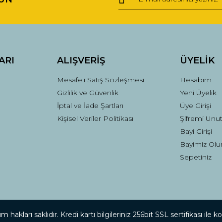
Yorum Yaz
ARI
ALIŞVERİŞ
ÜYELİK
Mesafeli Satış Sözleşmesi
Hesabım
Gizlilik ve Güvenlik
Yeni Üyelik
İptal ve İade Şartları
Üye Girişi
Kişisel Veriler Politikası
Şifremi Unu
Gönder
Bayi Girişi
Bayimiz Olu
Sepetiniz
 hakları saklıdır. Kredi kartı bilgileriniz 256bit SSL sertifikası ile 