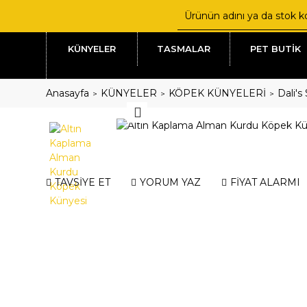
KÜNYELER
TASMALAR
PET BUTİK
Anasayfa
KÜNYELER
KÖPEK KÜNYELERİ
Dali's
TAVSİYE ET
YORUM YAZ
FİYAT ALARMI