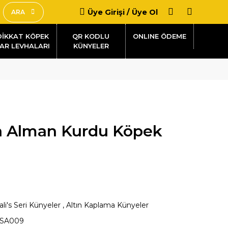
Üye Girişi / Üye Ol
ARA
DİKKAT KÖPEK
QR KODLU
AR LEVHALARI
KÜNYELER
a Alman Kurdu Köpek
ali's Seri Künyeler
,
Altın Kaplama Künyeler
SA009