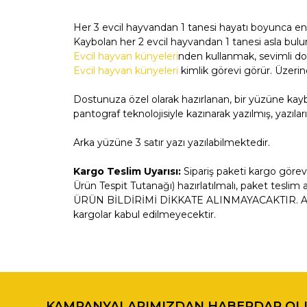
Her 3 evcil hayvandan 1 tanesi hayatı boyunca en
Kaybolan her 2 evcil hayvandan 1 tanesi asla bu
Evcil hayvan künyeleri
nden kullanmak, sevimli do
Evcil hayvan künyeleri
kimlik görevi görür. Üzerin
Dostunuza özel olarak hazırlanan, bir yüzüne kay
pantograf teknolojisiyle kazınarak yazılmış, yazıla
Arka yüzüne 3 satır yazı yazılabilmektedir.
Kargo Teslim Uyarısı:
Sipariş paketi kargo görevl
Ürün Tespit Tutanağı) hazırlatılmalı, paket tesl
ÜRÜN BİLDİRİMİ DİKKATE ALINMAYACAKTIR. Arızalı
kargolar kabul edilmeyecektir.
Bu ürünün fiyat bilgisi, resim, ürün açıklamalarında ve di
Görüş ve önerileriniz için teşekkür ederiz.
KAMPANYALARIMIZDAN HABERDAR OL
Ürün resmi kalitesiz, bozuk veya görüntülenemiyor.