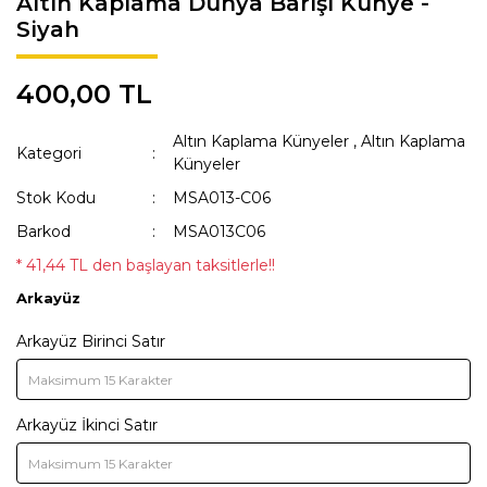
Altın Kaplama Dünya Barışı Künye -
Siyah
KAKA POŞETİ ÇANTASI
Lisanslı Künyeler
ÖNLÜK
Müzik
400,00 TL
QR KODLU İSİMLİKLER
Spor
Altın Kaplama Künyeler
,
Altın Kaplama
Kategori
Künyeler
SWEAT
Tıbbi & Engelliler
Stok Kodu
MSA013-C06
T-SHIRT
Ülkeler & Bayraklar
Barkod
MSA013C06
TASMALAR
Yeni Yıl ve Noel
* 41,44 TL den başlayan taksitlerle!!
Arkayüz
TULUMLAR VE PİJAMALAR
Arkayüz Birinci Satır
YAĞMURLUK VE MONTLAR
Arkayüz İkinci Satır