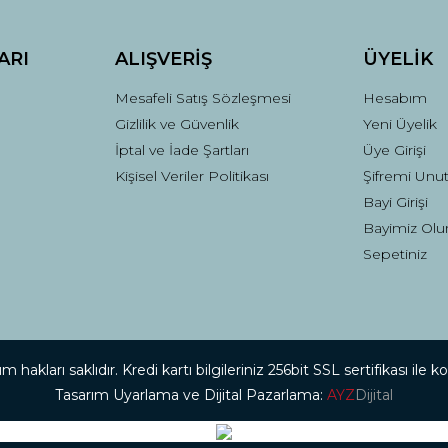
ARI
ALIŞVERİŞ
ÜYELİK
Mesafeli Satış Sözleşmesi
Hesabım
Gizlilik ve Güvenlik
Yeni Üyelik
İptal ve İade Şartları
Üye Girişi
Kişisel Veriler Politikası
Şifremi Unu
Gönder
Bayi Girişi
Bayimiz Olu
Sepetiniz
 hakları saklıdır. Kredi kartı bilgileriniz 256bit SSL sertifikası ile 
Tasarım Uyarlama ve Dijital Pazarlama:
AYZ
Dijital