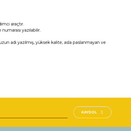
mcı araçtır.
numarası yazılabilir.
zun adı yazılmış, yüksek kalite, asla paslanmayan ve
fımıza iletebilirsiniz.
KAYDOL