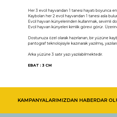
Her 3 evcil hayvandan 1 tanesi hayatı boyunca en
Kaybolan her 2 evcil hayvandan 1 tanesi asla bu
Evcil hayvan künyelerinden kullanmak, sevimli d
Evcil hayvan künyeleri kimlik görevi görür. Üzerin
Dostunuza özel olarak hazırlanan, bir yüzüne kay
pantograf teknolojisiyle kazınarak yazılmış, yazıla
Arka yüzüne 3 satır yazı yazılabilmektedir.
EBAT : 3 CM
Bu ürünün fiyat bilgisi, resim, ürün açıklamalarında ve di
Görüş ve önerileriniz için teşekkür ederiz.
KAMPANYALARIMIZDAN HABERDAR OL
Ürün resmi kalitesiz, bozuk veya görüntülenemiyor.
Ürün açıklamasında eksik bilgiler bulunuyor.
Ürün bilgilerinde hatalar bulunuyor.