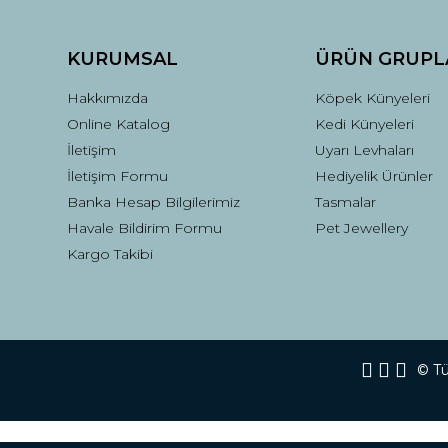
Ürün fiyatı diğer sitelerden daha pahalı.
Bu ürüne benzer farklı alternatifler olmalı.
KURUMSAL
ÜRÜN GRUPL
Hakkımızda
Köpek Künyeleri
Online Katalog
Kedi Künyeleri
İletişim
Uyarı Levhaları
İletişim Formu
Hediyelik Ürünler
Banka Hesap Bilgilerimiz
Tasmalar
Havale Bildirim Formu
Pet Jewellery
Kargo Takibi
© Tüm