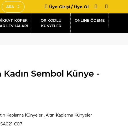
Üye Girişi / Üye Ol
ARA
DİKKAT KÖPEK
QR KODLU
AR LEVHALARI
KÜNYELER
a Kadın Sembol Künye -
ltın Kaplama Künyeler
,
Altın Kaplama Künyeler
SA021-C07