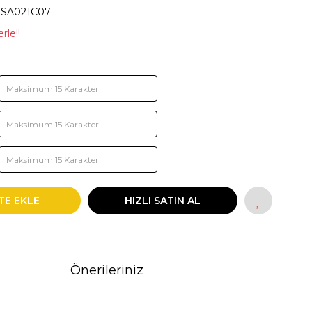
SA021C07
rle!!
TE EKLE
HIZLI SATIN AL
Önerileriniz