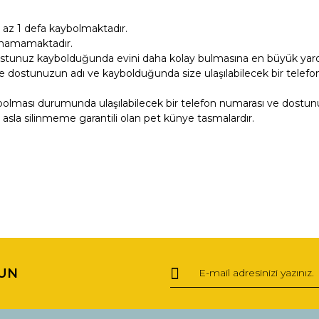
 az 1 defa kaybolmaktadır.
lunamamaktadır.
ostunuz kaybolduğunda evini daha kolay bulmasına en büyük yardı
e dostunuzun adı ve kaybolduğunda size ulaşılabilecek bir telefon 
bolması durumunda ulaşılabilecek bir telefon numarası ve dostunu
rı asla silinmeme garantili olan pet künye tasmalardır.
ğer konularda yetersiz gördüğünüz noktaları öneri formunu kullanarak tara
Bu ürüne ilk yorumu siz yapın!
UN
Yorum Yaz