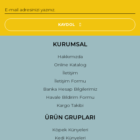
Yorum Yaz
Ürün resmi kalitesiz, bozuk veya görüntülenemiyor.
Ürün açıklamasında eksik bilgiler bulunuyor.
KAYDOL
Ürün bilgilerinde hatalar bulunuyor.
Ürün fiyatı diğer sitelerden daha pahalı.
KURUMSAL
Bu ürüne benzer farklı alternatifler olmalı.
Hakkımızda
Online Katalog
İletişim
İletişim Formu
Banka Hesap Bilgilerimiz
Gönder
Havale Bildirim Formu
Kargo Takibi
ÜRÜN GRUPLARI
Köpek Künyeleri
Kedi Künyeleri