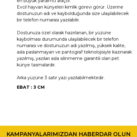
en büyük yardımcı araçtır.
Evcil hayvan künyeleri kimlik görevi görür. Üzerine
dostunuzun adı ve kaybolduğunda size ulaşılabilecek
bir telefon numarası yazılabilir.
Dostunuza özel olarak hazırlanan, bir yüzüne
kaybolması durumunda ulaşılabilecek bir telefon
numarası ve dostunuzun adı yazılmış, yüksek kalite,
asla paslanmayan ve pantograf teknolojisiyle kazınarak
yazılmış, yazıları asla silinmeme garantili olan pet
künye tasmalardır.
Arka yüzüne 3 satır yazı yazılabilmektedir.
EBAT : 3 CM
Bu ürünün fiyat bilgisi, resim, ürün açıklamalarında ve diğer
konularda yetersiz gördüğünüz noktaları öneri formunu
Bu ürüne ilk yorumu siz yapın!
kullanarak tarafımıza iletebilirsiniz.
KAMPANYALARIMIZDAN HABERDAR OLUN
Görüş ve önerileriniz için teşekkür ederiz.