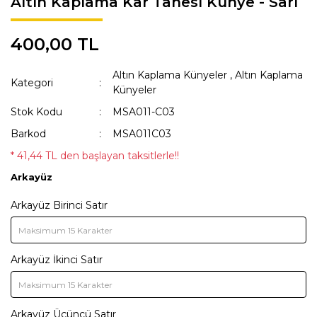
Altın Kaplama Kar Tanesi Künye - Sarı
KAKA POŞETİ ÇANTASI
Lisanslı Künyeler
400,00 TL
ÖNLÜK
Müzik
Altın Kaplama Künyeler
,
Altın Kaplama
QR KODLU İSİMLİKLER
Spor
Kategori
Künyeler
SWEAT
Tıbbi & Engelliler
Stok Kodu
MSA011-C03
Barkod
MSA011C03
T-SHIRT
Ülkeler & Bayraklar
* 41,44 TL den başlayan taksitlerle!!
TASMALAR
Yeni Yıl ve Noel
Arkayüz
TULUMLAR VE PİJAMALAR
Arkayüz Birinci Satır
YAĞMURLUK VE MONTLAR
Arkayüz İkinci Satır
Arkayüz Üçüncü Satır