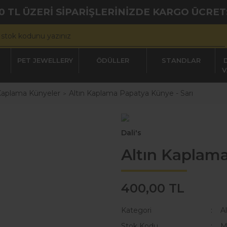
0 TL ÜZERİ SİPARİŞLERİNİZDE KARGO ÜCRET
PET JEWELLERY
ÖDÜLLER
STANDLAR
V
 Kaplama Künyeler
Altın Kaplama Papatya Künye - Sarı
Dali's
Altın Kaplama
400,00 TL
Kategori
A
Stok Kodu
M