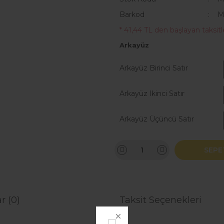
Barkod
M
* 41,44 TL den başlayan taksitle
Arkayüz
Arkayüz Birinci Satır
Arkayüz İkinci Satır
Arkayüz Üçüncü Satır
SEPE
r (0)
Taksit Seçenekleri