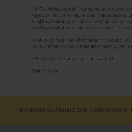
Her 3 evcil hayvandan 1 tanesi hayatı boyunca en
Kaybolan her 2 evcil hayvandan 1 tanesi asla bu
Evcil hayvan künyelerinden kullanmak, sevimli d
Evcil hayvan künyeleri kimlik görevi görür. Üzerin
Dostunuza özel olarak hazırlanan, bir yüzüne kay
pantograf teknolojisiyle kazınarak yazılmış, yazıla
Arka yüzüne 3 satır yazı yazılabilmektedir.
EBAT : 3 CM
Bu ürünün fiyat bilgisi, resim, ürün açıklamalarında ve di
Görüş ve önerileriniz için teşekkür ederiz.
KAMPANYALARIMIZDAN HABERDAR OL
Ürün resmi kalitesiz, bozuk veya görüntülenemiyor.
Ürün açıklamasında eksik bilgiler bulunuyor.
Ürün bilgilerinde hatalar bulunuyor.