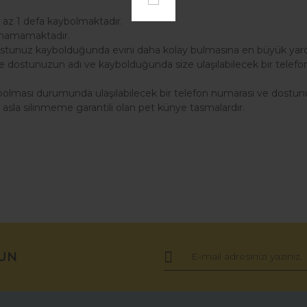
 az 1 defa kaybolmaktadır.
lunamamaktadır.
ostunuz kaybolduğunda evini daha kolay bulmasına en büyük yardı
e dostunuzun adı ve kaybolduğunda size ulaşılabilecek bir telefon 
bolması durumunda ulaşılabilecek bir telefon numarası ve dostunu
rı asla silinmeme garantili olan pet künye tasmalardır.
ğer konularda yetersiz gördüğünüz noktaları öneri formunu kullanarak tara
Bu ürüne ilk yorumu siz yapın!
UN
Yorum Yaz