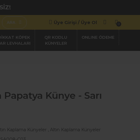
SİZ!
Üye Girişi / Üye Ol
ARA
0
DİKKAT KÖPEK
QR KODLU
AR LEVHALARI
KÜNYELER
 Papatya Künye - Sarı
ltın Kaplama Künyeler
,
Altın Kaplama Künyeler
SA008-C03