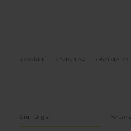
TAVSİYE ET
YORUM YAZ
FİYAT ALARMI
Ürün Bilgisi
Yorumla