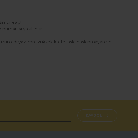
mcı araçtır.
numarası yazılabilir.
zun adı yazılmış, yüksek kalite, asla paslanmayan ve
fımıza iletebilirsiniz.
KAYDOL