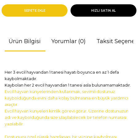
SEPETE EKLE
HIZLI SATIN AL
Ürün Bilgisi
Yorumlar (0)
Taksit Seçenek
Her 3 evcil hayvandan 1 tanesi hayatı boyunca en az 1 defa
kaybolmaktadır.
Kaybolan her 2 evcil hayvandan 1 tanesi asla bulunamamaktadır.
Evcil hayvan künyeleri
nden kullanmak, sevimli dostunuz
kaybolduğunda evini daha kolay bulmasına en büyük yardımcı
araçtır.
Evcil hayvan künyeleri
kimlik görevi görür. Üzerine dostunuzun
adı ve kaybolduğunda size ulaşılabilecek bir telefon numarası
yazılabilir.
Dostunuza özel olarak hazırlanan, bir yüzüne kaybolması