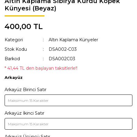
Altın Kaplama Sibirya Kurdu Köpek
Künyesi (Beyaz)
KAKA POŞETİ ÇANTASI
Lisanslı Künyeler
ÖNLÜK
Müzik
400,00 TL
QR KODLU İSİMLİKLER
Spor
Kategori
Altın Kaplama Künyeler
SWEAT
Tıbbi & Engelliler
Stok Kodu
DSA002-C03
Barkod
DSA002C03
T-SHIRT
Ülkeler & Bayraklar
* 41,44 TL den başlayan taksitlerle!!
TASMALAR
Yeni Yıl ve Noel
Arkayüz
TULUMLAR VE PİJAMALAR
Arkayüz Birinci Satır
YAĞMURLUK VE MONTLAR
Arkayüz İkinci Satır
Arkayüz Üçüncü Satır