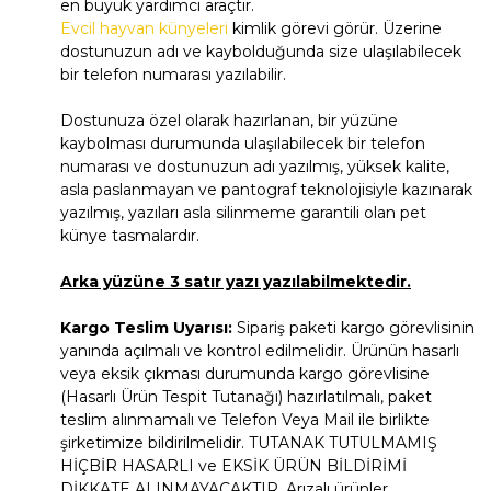
en büyük yardımcı araçtır.
Evcil hayvan künyeleri
kimlik görevi görür. Üzerine
dostunuzun adı ve kaybolduğunda size ulaşılabilecek
bir telefon numarası yazılabilir.
Dostunuza özel olarak hazırlanan, bir yüzüne
kaybolması durumunda ulaşılabilecek bir telefon
numarası ve dostunuzun adı yazılmış, yüksek kalite,
asla paslanmayan ve pantograf teknolojisiyle kazınarak
yazılmış, yazıları asla silinmeme garantili olan pet
künye tasmalardır.
Arka yüzüne 3 satır yazı yazılabilmektedir.
Kargo Teslim Uyarısı:
Sipariş paketi kargo görevlisinin
yanında açılmalı ve kontrol edilmelidir. Ürünün hasarlı
veya eksik çıkması durumunda kargo görevlisine
(Hasarlı Ürün Tespit Tutanağı) hazırlatılmalı, paket
teslim alınmamalı ve Telefon Veya Mail ile birlikte
şirketimize bildirilmelidir. TUTANAK TUTULMAMIŞ
HİÇBİR HASARLI ve EKSİK ÜRÜN BİLDİRİMİ
DİKKATE ALINMAYACAKTIR. Arızalı ürünler