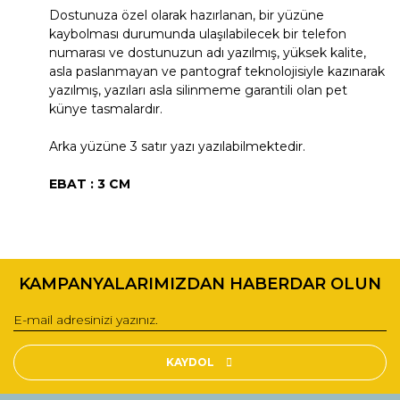
Dostunuza özel olarak hazırlanan, bir yüzüne
kaybolması durumunda ulaşılabilecek bir telefon
numarası ve dostunuzun adı yazılmış, yüksek kalite,
asla paslanmayan ve pantograf teknolojisiyle kazınarak
yazılmış, yazıları asla silinmeme garantili olan pet
künye tasmalardır.
Arka yüzüne 3 satır yazı yazılabilmektedir.
EBAT : 3 CM
Bu ürünün fiyat bilgisi, resim, ürün açıklamalarında ve diğer
konularda yetersiz gördüğünüz noktaları öneri formunu
Bu ürüne ilk yorumu siz yapın!
kullanarak tarafımıza iletebilirsiniz.
KAMPANYALARIMIZDAN HABERDAR OLUN
Görüş ve önerileriniz için teşekkür ederiz.
Yorum Yaz
Ürün resmi kalitesiz, bozuk veya görüntülenemiyor.
Ürün açıklamasında eksik bilgiler bulunuyor.
KAYDOL
Ürün bilgilerinde hatalar bulunuyor.