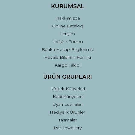
Ürün fiyatı diğer sitelerden daha pahalı.
KURUMSAL
Bu ürüne benzer farklı alternatifler olmalı.
Hakkımızda
Online Katalog
İletişim
İletişim Formu
Banka Hesap Bilgilerimiz
Gönder
Havale Bildirim Formu
Kargo Takibi
ÜRÜN GRUPLARI
Köpek Künyeleri
Kedi Künyeleri
Uyarı Levhaları
Hediyelik Ürünler
Tasmalar
Pet Jewellery