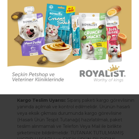
dostunuz kaybolduğunda evini daha kolay bulmasına
en büyük yardımcı araçtır.
Evcil hayvan künyeleri
kimlik görevi görür. Üzerine
dostunuzun adı ve kaybolduğunda size ulaşılabilecek
bir telefon numarası yazılabilir.
Dostunuza özel olarak hazırlanan, bir yüzüne
kaybolması durumunda ulaşılabilecek bir telefon
numarası ve dostunuzun adı yazılmış, yüksek kalite,
asla paslanmayan ve pantograf teknolojisiyle kazınarak
yazılmış, yazıları asla silinmeme garantili olan pet
künye tasmalardır.
Arka yüzüne 3 satır yazı yazılabilmektedir.
Kargo Teslim Uyarısı:
Sipariş paketi kargo görevlisinin
yanında açılmalı ve kontrol edilmelidir. Ürünün hasarlı
veya eksik çıkması durumunda kargo görevlisine
(Hasarlı Ürün Tespit Tutanağı) hazırlatılmalı, paket
teslim alınmamalı ve Telefon Veya Mail ile birlikte
şirketimize bildirilmelidir. TUTANAK TUTULMAMIŞ