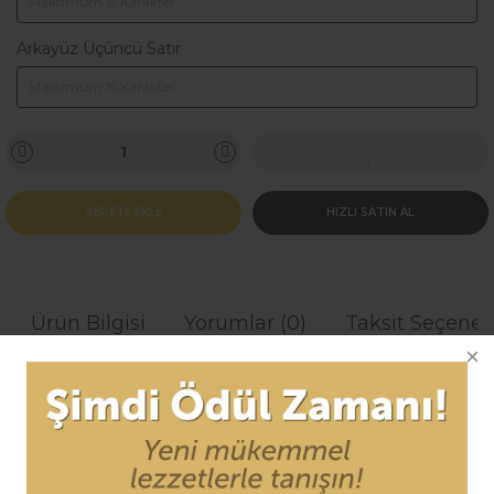
Arkayüz Üçüncü Satır
SEPETE EKLE
HIZLI SATIN AL
Ürün Bilgisi
Yorumlar (0)
Taksit Seçenek
Her 3 evcil hayvandan 1 tanesi hayatı boyunca en az 1
defa kaybolmaktadır.
Kaybolan her 2 evcil hayvandan 1 tanesi asla
bulunamamaktadır.
Evcil hayvan künyeleri
nden kullanmak, sevimli