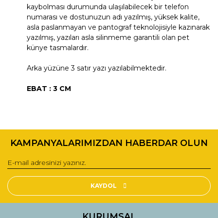
kaybolması durumunda ulaşılabilecek bir telefon
numarası ve dostunuzun adı yazılmış, yüksek kalite,
asla paslanmayan ve pantograf teknolojisiyle kazınarak
yazılmış, yazıları asla silinmeme garantili olan pet
künye tasmalardır.
Arka yüzüne 3 satır yazı yazılabilmektedir.
EBAT : 3 CM
Bu ürünün fiyat bilgisi, resim, ürün açıklamalarında ve diğer
konularda yetersiz gördüğünüz noktaları öneri formunu
Bu ürüne ilk yorumu siz yapın!
kullanarak tarafımıza iletebilirsiniz.
KAMPANYALARIMIZDAN HABERDAR OLUN
Görüş ve önerileriniz için teşekkür ederiz.
Yorum Yaz
Ürün resmi kalitesiz, bozuk veya görüntülenemiyor.
Ürün açıklamasında eksik bilgiler bulunuyor.
KAYDOL
Ürün bilgilerinde hatalar bulunuyor.
Ürün fiyatı diğer sitelerden daha pahalı.
KURUMSAL