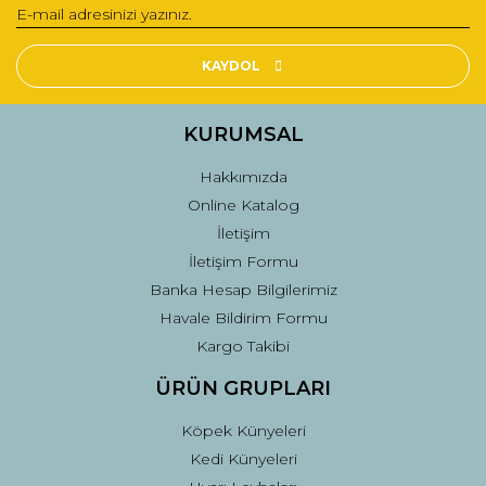
Yorum Yaz
Ürün resmi kalitesiz, bozuk veya görüntülenemiyor.
Ürün açıklamasında eksik bilgiler bulunuyor.
KAYDOL
Ürün bilgilerinde hatalar bulunuyor.
Ürün fiyatı diğer sitelerden daha pahalı.
KURUMSAL
Bu ürüne benzer farklı alternatifler olmalı.
Hakkımızda
Online Katalog
İletişim
İletişim Formu
Banka Hesap Bilgilerimiz
Gönder
Havale Bildirim Formu
Kargo Takibi
ÜRÜN GRUPLARI
Köpek Künyeleri
Kedi Künyeleri