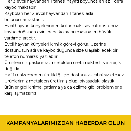
Her 3 evcil hayvandan 1 tanesi hayatı boyunca en az 1 defa
kaybolmaktadır.
Kaybolan her 2 evcil hayvandan 1 tanesi asla
bulunamamaktadır.
Evcil hayvan künyelerinden kullanmak, sevimli dostunuz
kaybolduğunda evini daha kolay bulmasına en büyük
yardımcı araçtır.
Evcil hayvan künyeleri kimlik görevi görür. Üzerine
dostunuzun adı ve kaybolduğunda size ulaşılabilecek bir
telefon numarası yazılabilir.
Ürünlerimiz paslanmaz metalden üretilmektedir ve alerjik
değildir.
Hafif malzemeden üretildiği için dostunuzu rahatsız etmez.
Ürünlerimiz metalden üretilmiş olup, piyasadaki plastik
ürünler gibi kırılma, çatlama ya da ezilme gibi problemlerle
karşılaşmazsınız.
Bu ürünün fiyat bilgisi, resim, ürün açıklamalarında ve diğer
konularda yetersiz gördüğünüz noktaları öneri formunu
Bu ürüne ilk yorumu siz yapın!
kullanarak tarafımıza iletebilirsiniz.
KAMPANYALARIMIZDAN HABERDAR OLUN
Görüş ve önerileriniz için teşekkür ederiz.