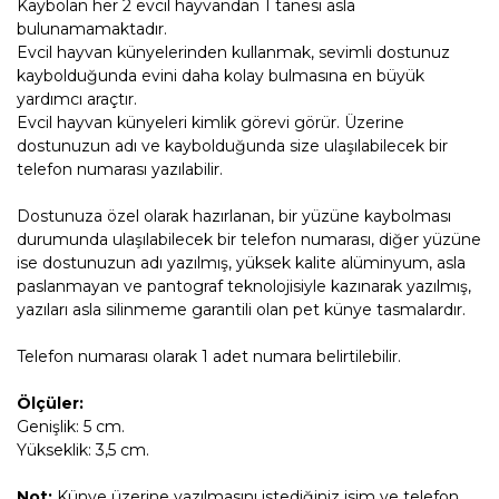
Kaybolan her 2 evcil hayvandan 1 tanesi asla
bulunamamaktadır.
Evcil hayvan künyelerinden kullanmak, sevimli dostunuz
kaybolduğunda evini daha kolay bulmasına en büyük
yardımcı araçtır.
Evcil hayvan künyeleri kimlik görevi görür. Üzerine
dostunuzun adı ve kaybolduğunda size ulaşılabilecek bir
telefon numarası yazılabilir.
Dostunuza özel olarak hazırlanan, bir yüzüne kaybolması
durumunda ulaşılabilecek bir telefon numarası, diğer yüzüne
ise dostunuzun adı yazılmış, yüksek kalite alüminyum, asla
paslanmayan ve pantograf teknolojisiyle kazınarak yazılmış,
yazıları asla silinmeme garantili olan pet künye tasmalardır.
Telefon numarası olarak 1 adet numara belirtilebilir.
Ölçüler:
Genişlik: 5 cm.
Yükseklik: 3,5 cm.
Not:
Künye üzerine yazılmasını istediğiniz isim ve telefon