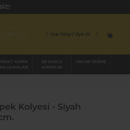
SİZ!
Üye Girişi / Üye Ol
ARA
0
DİKKAT KÖPEK
QR KODLU
AR LEVHALARI
KÜNYELER
pek Kolyesi - Siyah
cm.