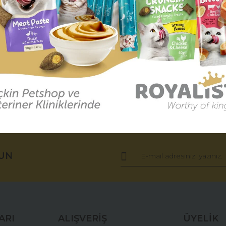
r (0)
Taksit Seçenekleri
ğer konularda yetersiz gördüğünüz noktaları öneri formunu kullanarak tara
Bu ürüne ilk yorumu siz yapın!
UN
Yorum Yaz
ARI
ALIŞVERİŞ
ÜYELİK