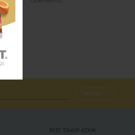
Önerileriniz
fımıza iletebilirsiniz.
KAYDOL
BİZİ TAKİP EDİN