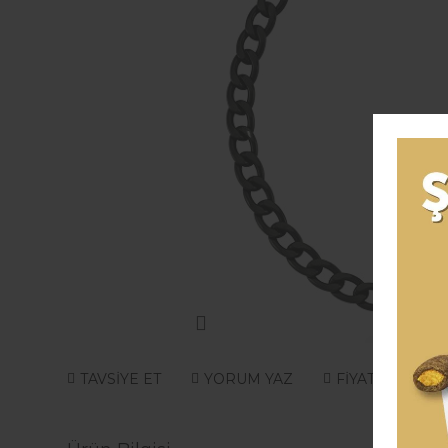
TAVSİYE ET
YORUM YAZ
FİYAT ALARMI