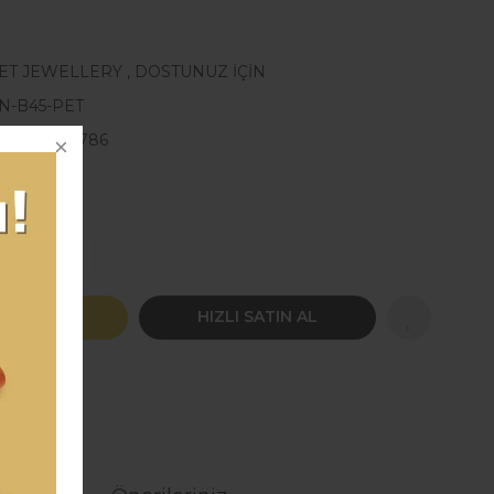
ET JEWELLERY
,
DOSTUNUZ İÇİN
N-B45-PET
683642815786
rle!!
TE EKLE
HIZLI SATIN AL