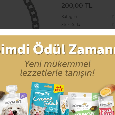
200,00 TL
Kategori
P
Stok Kodu
P
Barkod
8
* 20,72 TL den başlayan taksitle
Seçenekler
SEPE