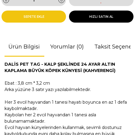
SEPETE EKLE
HIZLI SATIN AL
Ürün Bilgisi
Yorumlar (0)
Taksit Seçenek
DALİS PET TAG - KALP ŞEKLİNDE 24 AYAR ALTIN
KAPLAMA BÜYÜK KÖPEK KÜNYESİ (KAHVERENGİ)
Ebat : 3,8 cm * 3,2 cm
Arka yüzüne 3 satır yazı yazılabilmektedir.
Her 3 evcil hayvandan 1 tanesi hayatı boyunca en az 1 defa
kaybolmaktadır.
Kaybolan her 2 evcil hayvandan 1 tanesi asla
bulunamamaktadır.
Evcil hayvan künyelerinden kullanmak, sevimli dostunuz
kaybolduğunda evini daha kolay bulmasına en büyük