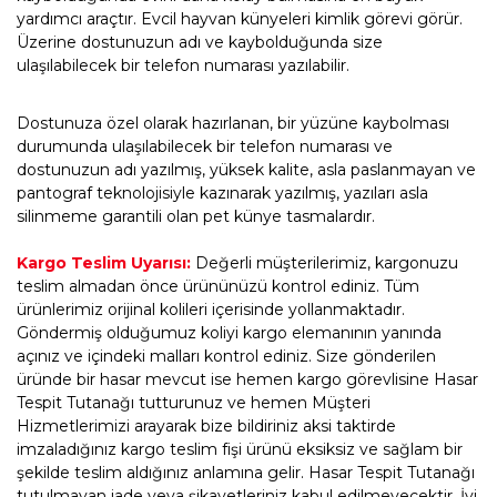
yardımcı araçtır. Evcil hayvan künyeleri kimlik görevi görür.
Üzerine dostunuzun adı ve kaybolduğunda size
ulaşılabilecek bir telefon numarası yazılabilir.
Dostunuza özel olarak hazırlanan, bir yüzüne kaybolması
durumunda ulaşılabilecek bir telefon numarası ve
dostunuzun adı yazılmış, yüksek kalite, asla paslanmayan ve
pantograf teknolojisiyle kazınarak yazılmış, yazıları asla
silinmeme garantili olan pet künye tasmalardır.
Kargo Teslim Uyarısı:
Değerli müşterilerimiz, kargonuzu
teslim almadan önce ürününüzü kontrol ediniz. Tüm
ürünlerimiz orijinal kolileri içerisinde yollanmaktadır.
Göndermiş olduğumuz koliyi kargo elemanının yanında
açınız ve içindeki malları kontrol ediniz. Size gönderilen
üründe bir hasar mevcut ise hemen kargo görevlisine Hasar
Tespit Tutanağı tutturunuz ve hemen Müşteri
Hizmetlerimizi arayarak bize bildiriniz aksi taktirde
imzaladığınız kargo teslim fişi ürünü eksiksiz ve sağlam bir
şekilde teslim aldığınız anlamına gelir. Hasar Tespit Tutanağı
tutulmayan iade veya şikayetleriniz kabul edilmeyecektir. İyi