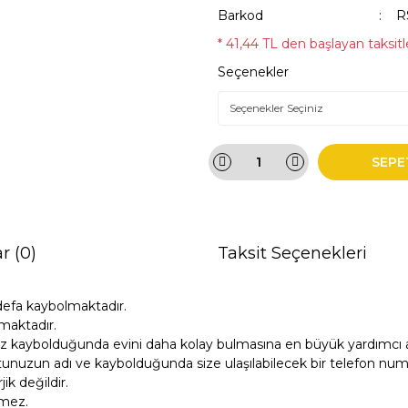
Barkod
R
* 41,44 TL den başlayan taksitle
Seçenekler
SEPE
r (0)
Taksit Seçenekleri
defa kaybolmaktadır.
maktadır.
z kaybolduğunda evini daha kolay bulmasına en büyük yardımcı ar
unuzun adı ve kaybolduğunda size ulaşılabilecek bir telefon numara
k değildir.
tmez.