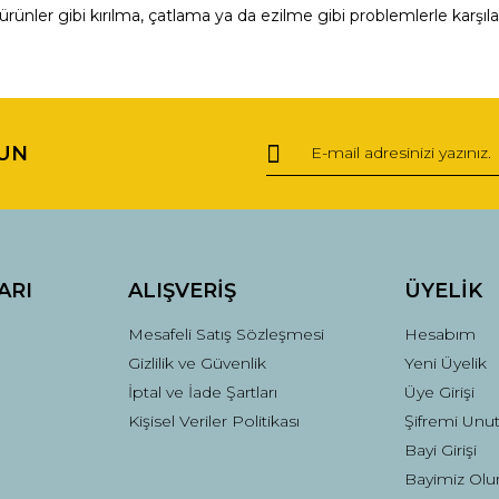
ürünler gibi kırılma, çatlama ya da ezilme gibi problemlerle karşıl
ğer konularda yetersiz gördüğünüz noktaları öneri formunu kullanarak tara
Bu ürüne ilk yorumu siz yapın!
UN
Yorum Yaz
ARI
ALIŞVERİŞ
ÜYELİK
Mesafeli Satış Sözleşmesi
Hesabım
Gizlilik ve Güvenlik
Yeni Üyelik
İptal ve İade Şartları
Üye Girişi
Kişisel Veriler Politikası
Şifremi Unu
Gönder
Bayi Girişi
Bayimiz Olu