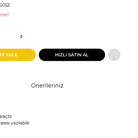
S053
rle!!
TE EKLE
HIZLI SATIN AL
Önerileriniz
açtır.
sı yazılabilir.