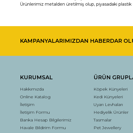
Ürünlerimiz metalden üretilmiş olup, piyasadaki plastik 
Bu ürünün fiyat bilgisi, resim, ürün açıklamalarında ve di
Görüş ve önerileriniz için teşekkür ederiz.
KAMPANYALARIMIZDAN HABERDAR OL
Ürün resmi kalitesiz, bozuk veya görüntülenemiyor.
Ürün açıklamasında eksik bilgiler bulunuyor.
Ürün bilgilerinde hatalar bulunuyor.
Ürün fiyatı diğer sitelerden daha pahalı.
Bu ürüne benzer farklı alternatifler olmalı.
KURUMSAL
ÜRÜN GRUPL
Hakkımızda
Köpek Künyeleri
Online Katalog
Kedi Künyeleri
İletişim
Uyarı Levhaları
İletişim Formu
Hediyelik Ürünler
Banka Hesap Bilgilerimiz
Tasmalar
Havale Bildirim Formu
Pet Jewellery