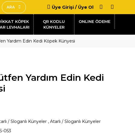
Üye Girişi / Üye Ol
ARA
DİKKAT KÖPEK
QR KODLU
AR LEVHALARI
KÜNYELER
en Yardım Edin Kedi Köpek Künyesi
tfen Yardım Edin Kedi
si
arlı / Sloganlı Künyeler
,
Atarlı / Sloganlı Künyeler
S-053