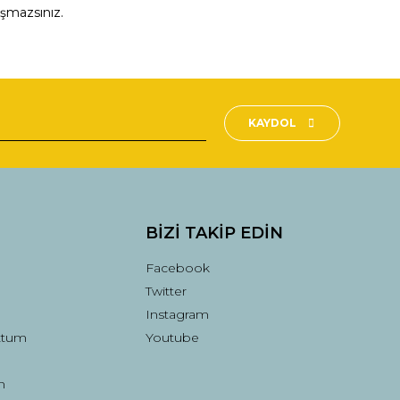
aşmazsınız.
fımıza iletebilirsiniz.
KAYDOL
BİZİ TAKİP EDİN
Facebook
Twitter
Instagram
ttum
Youtube
n