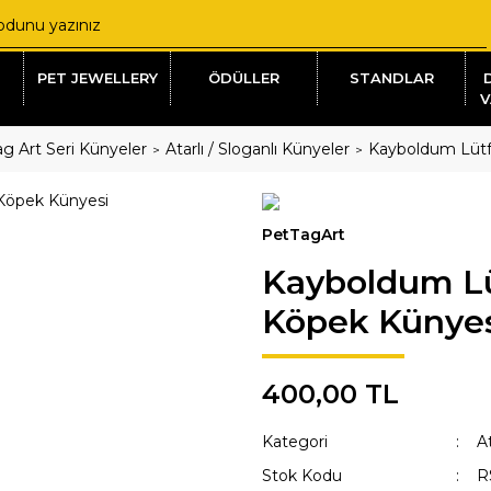
PET JEWELLERY
ÖDÜLLER
STANDLAR
V
g Art Seri Künyeler
Atarlı / Sloganlı Künyeler
Kayboldum Lütf
PetTagArt
Kayboldum Lü
Köpek Künye
400,00 TL
Kategori
At
Stok Kodu
R