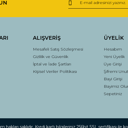
UN
Yorum Yaz
ARI
ALIŞVERİŞ
ÜYELİK
Mesafeli Satış Sözleşmesi
Hesabım
Gizlilik ve Güvenlik
Yeni Üyelik
İptal ve İade Şartları
Üye Girişi
Kişisel Veriler Politikası
Şifremi Unu
Gönder
Bayi Girişi
Bayimiz Olu
Sepetiniz
 hakları saklıdır. Kredi kartı bilgileriniz 256bit SSL sertifikası ile 