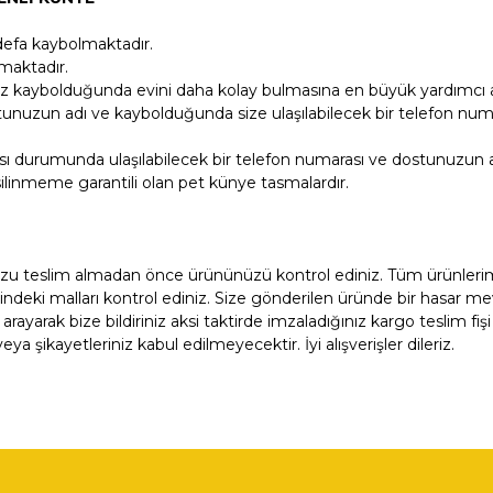
defa kaybolmaktadır.
maktadır.
z kaybolduğunda evini daha kolay bulmasına en büyük yardımcı ar
unuzun adı ve kaybolduğunda size ulaşılabilecek bir telefon numara
ı durumunda ulaşılabilecek bir telefon numarası ve dostunuzun ad
a silinmeme garantili olan pet künye tasmalardır.
u teslim almadan önce ürününüzü kontrol ediniz. Tüm ürünlerimiz 
indeki malları kontrol ediniz. Size gönderilen üründe bir hasar m
arak bize bildiriniz aksi taktirde imzaladığınız kargo teslim fişi 
 şikayetleriniz kabul edilmeyecektir. İyi alışverişler dileriz.
ğer konularda yetersiz gördüğünüz noktaları öneri formunu kullanarak tara
Bu ürüne ilk yorumu siz yapın!