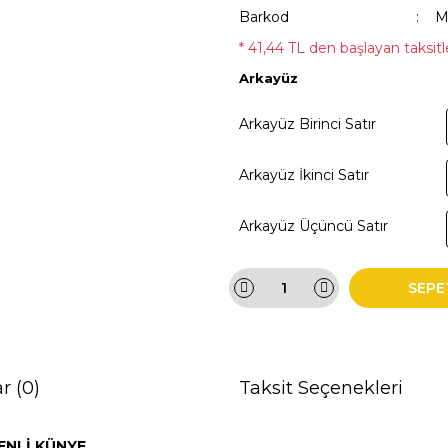
Barkod
M
* 41,44 TL den başlayan taksitle
Arkayüz
Arkayüz Birinci Satır
Arkayüz İkinci Satır
Arkayüz Üçüncü Satır
SEPE
r (0)
Taksit Seçenekleri
ENLİ KÜNYE