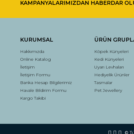
KAMPANYALARIMIZDAN HABERDAR OL
Ürün resmi kalitesiz, bozuk veya görüntülenemiyor.
Ürün açıklamasında eksik bilgiler bulunuyor.
Ürün bilgilerinde hatalar bulunuyor.
Ürün fiyatı diğer sitelerden daha pahalı.
Bu ürüne benzer farklı alternatifler olmalı.
KURUMSAL
ÜRÜN GRUPL
Hakkımızda
Köpek Künyeleri
Online Katalog
Kedi Künyeleri
İletişim
Uyarı Levhaları
İletişim Formu
Hediyelik Ürünler
Banka Hesap Bilgilerimiz
Tasmalar
Havale Bildirim Formu
Pet Jewellery
Kargo Takibi
© Tüm