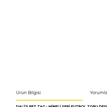
Ürün Bilgisi
Yorumla
DALİ'S PET TAG - MİNELİ SERİ FUTBOL TOPU DES