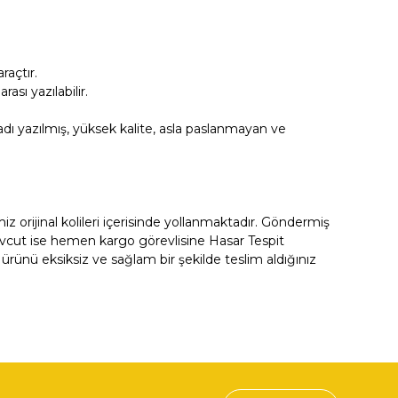
açtır.
sı yazılabilir.
ı yazılmış, yüksek kalite, asla paslanmayan ve
orijinal kolileri içerisinde yollanmaktadır. Göndermiş
evcut ise hemen kargo görevlisine Hasar Tespit
ürünü eksiksiz ve sağlam bir şekilde teslim aldığınız
fımıza iletebilirsiniz.