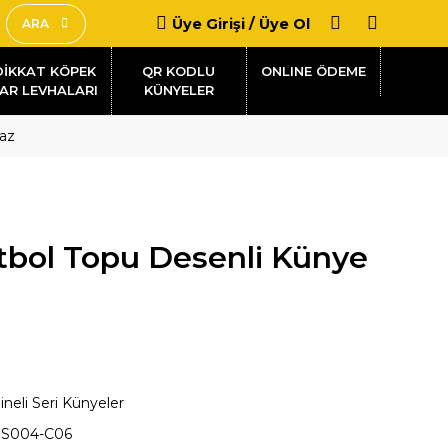
Üye Girişi / Üye Ol
ARA
DİKKAT KÖPEK
QR KODLU
AR LEVHALARI
KÜNYELER
yaz
utbol Topu Desenli Künye
ineli Seri Künyeler
S004-C06