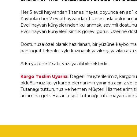
Her 3 evcil hayvandan 1 tanesi hayatı boyunca en az 1 
Kaybolan her 2 evcil hayvandan 1 tanesi asla bulunama
Evcil hayvan künyelerinden kullanmak, sevimli dostunu
Evcil hayvan künyeleri kimlik görevi görür. Üzerine dost
Dostunuza özel olarak hazırlanan, bir yüzüne kaybolmas
pantograf teknolojisiyle kazınarak yazılmış, yazıları asl
Arka yüzüne 2 satır yazı yazılabilmektedir.
Kargo Teslim Uyarısı:
Değerli müşterilerimiz, kargonuz
olduğumuz koliyi kargo elemanının yanında açınız ve iç
Tutanağı tutturunuz ve hemen Müşteri Hizmetlerimizi aray
anlamına gelir. Hasar Tespit Tutanağı tutulmayan iade veya
Bu ürünün fiyat bilgisi, resim, ürün açıklamalarında ve di
Görüş ve önerileriniz için teşekkür ederiz.