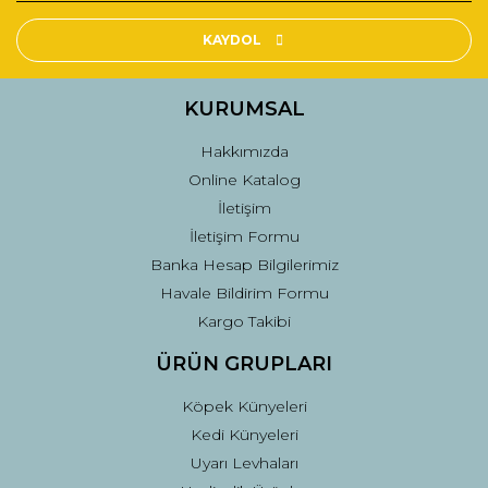
Ürün resmi kalitesiz, bozuk veya görüntülenemiyor.
Ürün açıklamasında eksik bilgiler bulunuyor.
KAYDOL
Ürün bilgilerinde hatalar bulunuyor.
Ürün fiyatı diğer sitelerden daha pahalı.
KURUMSAL
Bu ürüne benzer farklı alternatifler olmalı.
Hakkımızda
Online Katalog
İletişim
İletişim Formu
Banka Hesap Bilgilerimiz
Gönder
Havale Bildirim Formu
Kargo Takibi
ÜRÜN GRUPLARI
Köpek Künyeleri
Kedi Künyeleri
Uyarı Levhaları