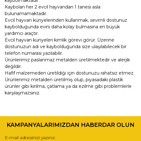
kaybolmaktadır.
Kaybolan her 2 evcil hayvandan 1 tanesi asla
bulunamamaktadır.
Evcil hayvan künyelerinden kullanmak, sevimli dostunuz
kaybolduğunda evini daha kolay bulmasına en büyük
yardımcı araçtır.
Evcil hayvan künyeleri kimlik görevi görür. Üzerine
dostunuzun adı ve kaybolduğunda size ulaşılabilecek bir
telefon numarası yazılabilir.
Ürünlerimiz paslanmaz metalden üretilmektedir ve alerjik
değildir.
Hafif malzemeden üretildiği için dostunuzu rahatsız etmez.
Ürünlerimiz metalden üretilmiş olup, piyasadaki plastik
ürünler gibi kırılma, çatlama ya da ezilme gibi problemlerle
karşılaşmazsınız.
Bu ürünün fiyat bilgisi, resim, ürün açıklamalarında ve diğer
konularda yetersiz gördüğünüz noktaları öneri formunu
Bu ürüne ilk yorumu siz yapın!
kullanarak tarafımıza iletebilirsiniz.
KAMPANYALARIMIZDAN HABERDAR OLUN
Görüş ve önerileriniz için teşekkür ederiz.
Yorum Yaz