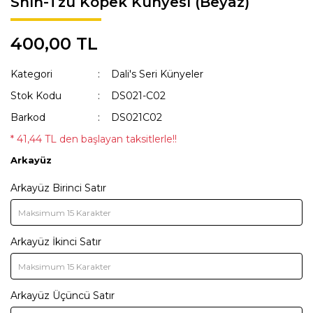
Shih-Tzu Köpek Künyesi (Beyaz)
KAKA POŞETİ ÇANTASI
Lisanslı Künyeler
400,00 TL
ÖNLÜK
Müzik
Kategori
Dali's Seri Künyeler
QR KODLU İSİMLİKLER
Spor
Stok Kodu
DS021-C02
SWEAT
Tıbbi & Engelliler
Barkod
DS021C02
T-SHIRT
Ülkeler & Bayraklar
* 41,44 TL den başlayan taksitlerle!!
Arkayüz
TASMALAR
Yeni Yıl ve Noel
Arkayüz Birinci Satır
TULUMLAR VE PİJAMALAR
YAĞMURLUK VE MONTLAR
Arkayüz İkinci Satır
Arkayüz Üçüncü Satır