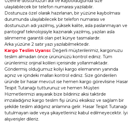
Üzerine dostunuzun adı ve kaybolduğunda size
ulaşılabilecek bir telefon numarası yazılabilir.
Dostunuza özel olarak hazırlanan, bir yüzüne kaybolması
durumunda ulaşılabilecek bir telefon numarası ve
dostunuzun adı yazılmış, yüksek kalite, asla paslanmayan ve
pantograf teknolojisiyle kazınarak yazılmış, yazıları asla
silinmeme garantili olan pet künye tasmalardır.
Arka yüzüne 2 satır yazı yazılabilmektedir.
Kargo Teslim Uyarısı:
Değerli müşterilerimiz, kargonuzu
teslim almadan önce ürününüzü kontrol ediniz. Tüm
ürünlerimiz orijinal kolileri içerisinde yollanmaktadır.
Göndermiş olduğumuz koliyi kargo elemanının yanında
açınız ve içindeki malları kontrol ediniz. Size gönderilen
üründe bir hasar mevcut ise hemen kargo görevlisine Hasar
Tespit Tutanağı tutturunuz ve hemen Müşteri
Hizmetlerimizi arayarak bize bildiriniz aksi taktirde
imzaladığınız kargo teslim fişi ürünü eksiksiz ve sağlam bir
şekilde teslim aldığınız anlamına gelir. Hasar Tespit Tutanağı
tutulmayan iade veya şikayetleriniz kabul edilmeyecektir. İyi
alışverişler dileriz.