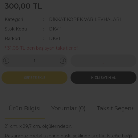
300,00 TL
KAKA POŞETİ ÇANTASI
Lisanslı Künyeler
Kategori
DİKKAT KÖPEK VAR LEVHALARI
ÖNLÜK
Müzik
Stok Kodu
DKV-1
QR KODLU İSİMLİKLER
Spor
Barkod
DKV1
* 31,08 TL den başlayan taksitlerle!!
SWEAT
Tıbbi & Engelliler
T-SHIRT
Ülkeler & Bayraklar
TASMALAR
Yeni Yıl ve Noel
SEPETE EKLE
HIZLI SATIN AL
TULUMLAR VE PİJAMALAR
YAĞMURLUK VE MONTLAR
Ürün Bilgisi
Yorumlar (0)
Taksit Seçenek
21 cm. x 29,7 cm. ölçülerindedir.
Paslanmaz metal üzerine baskı şeklinde üretilir. İsteğe bağlı