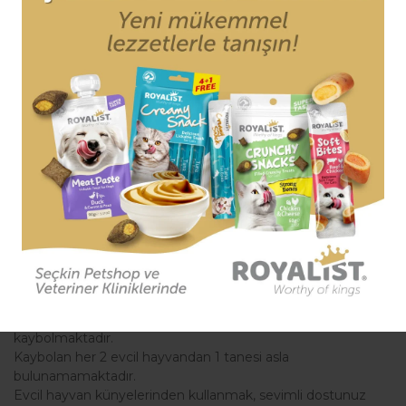
Her 3 evcil hayvandan 1 tanesi hayatı boyunca en az 1 defa
kaybolmaktadır.
Kaybolan her 2 evcil hayvandan 1 tanesi asla
bulunamamaktadır.
Evcil hayvan künyelerinden kullanmak, sevimli dostunuz
kaybolduğunda evini daha kolay bulmasına en büyük
yardımcı araçtır.
Evcil hayvan künyeleri kimlik görevi görür. Üzerine
dostunuzun adı ve kaybolduğunda size ulaşılabilecek bir
telefon numarası yazılabilir.
Ürünlerimiz paslanmaz metalden üretilmektedir ve alerjik
değildir.
Hafif malzemeden üretildiği için dostunuzu rahatsız etmez.
Ürünlerimiz metalden üretilmiş olup, piyasadaki plastik
ürünler gibi kırılma, çatlama ya da ezilme gibi problemlerle
karşılaşmazsınız.
Her 3 evcil hayvandan 1 tanesi hayatı boyunca en az 1 defa
kaybolmaktadır.
Kaybolan her 2 evcil hayvandan 1 tanesi asla
bulunamamaktadır.
Evcil hayvan künyelerinden kullanmak, sevimli dostunuz