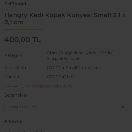
PetTagArt
Hangry Kedi Köpek Künyesi Small 2,1 x
3,1 cm
400,00 TL
Atarlı / Sloganlı Künyeler
,
Atarlı /
Kategori
Sloganlı Künyeler
Stok Kodu
GY0004-Small 2,1 x 3,1 cm
Barkod
GY000421x31
* 41,44 TL den başlayan taksitlerle!!
Seçenekler
Arkayüz