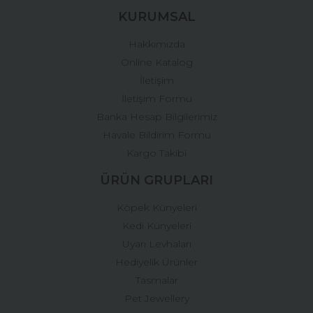
Ürün fiyatı diğer sitelerden daha pahalı.
KURUMSAL
Bu ürüne benzer farklı alternatifler olmalı.
Hakkımızda
Online Katalog
İletişim
İletişim Formu
Banka Hesap Bilgilerimiz
Gönder
Havale Bildirim Formu
Kargo Takibi
ÜRÜN GRUPLARI
Köpek Künyeleri
Kedi Künyeleri
Uyarı Levhaları
Hediyelik Ürünler
Tasmalar
Pet Jewellery