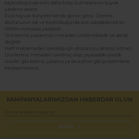
kaybolduğunda evini daha kolay bulmasına en büyük
yardımcı araçtır.
Evcil hayvan künyeleri kimlik görevi görür. Üzerine
dostunuzun adı ve kaybolduğunda size ulaşılabilecek bir
telefon numarası yazılabilir.
Ürünlerimiz paslanmaz metalden üretilmektedir ve alerjik
değildir.
Hafif malzemeden üretildiği için dostunuzu rahatsız etmez.
Ürünlerimiz metalden üretilmiş olup, piyasadaki plastik
ürünler gibi kırılma, çatlama ya da ezilme gibi problemlerle
karşılaşmazsınız.
Bu ürünün fiyat bilgisi, resim, ürün açıklamalarında ve diğer
konularda yetersiz gördüğünüz noktaları öneri formunu
Bu ürüne ilk yorumu siz yapın!
kullanarak tarafımıza iletebilirsiniz.
KAMPANYALARIMIZDAN HABERDAR OLUN
Görüş ve önerileriniz için teşekkür ederiz.
Yorum Yaz
Ürün resmi kalitesiz, bozuk veya görüntülenemiyor.
Ürün açıklamasında eksik bilgiler bulunuyor.
KAYDOL
Ürün bilgilerinde hatalar bulunuyor.