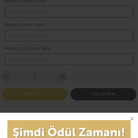
Arkayüz Birinci Satır
Arkayüz İkinci Satır
Arkayüz Üçüncü Satır
SEPETE EKLE
HIZLI SATIN AL
Ürün Bilgisi
Yorumlar (0)
Taksit Seçenek