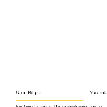
Ürün Bilgisi
Yorumla
Her 3 evcil hayvandan 1 tanesi hayatı boyunca en az 1 