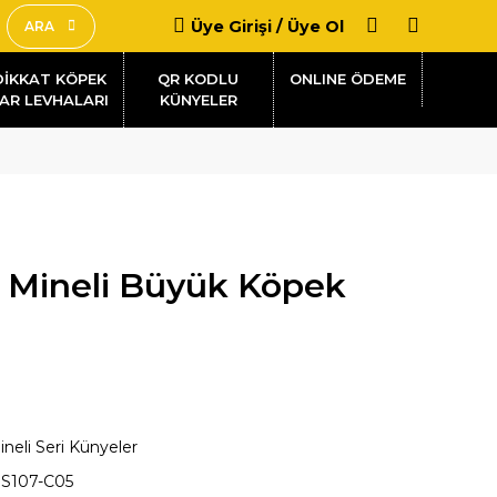
Üye Girişi / Üye Ol
ARA
DİKKAT KÖPEK
QR KODLU
AR LEVHALARI
KÜNYELER
e Mineli Büyük Köpek
ineli Seri Künyeler
S107-C05