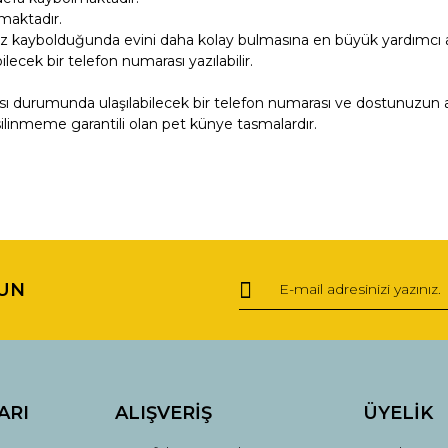
maktadır.
 kaybolduğunda evini daha kolay bulmasına en büyük yardımcı ara
ecek bir telefon numarası yazılabilir.
ı durumunda ulaşılabilecek bir telefon numarası ve dostunuzun ad
a silinmeme garantili olan pet künye tasmalardır.
ğer konularda yetersiz gördüğünüz noktaları öneri formunu kullanarak tara
Bu ürüne ilk yorumu siz yapın!
UN
Yorum Yaz
ARI
ALIŞVERİŞ
ÜYELİK