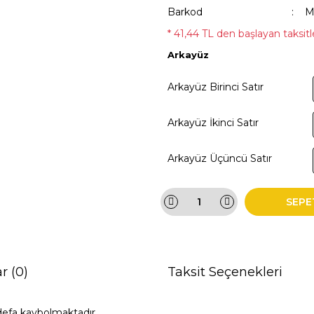
Barkod
M
* 41,44 TL den başlayan taksitle
Arkayüz
Arkayüz Birinci Satır
Arkayüz İkinci Satır
Arkayüz Üçüncü Satır
SEPE
r (0)
Taksit Seçenekleri
defa kaybolmaktadır.