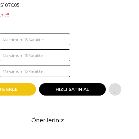
S107C05
rle!!
TE EKLE
HIZLI SATIN AL
Önerileriniz