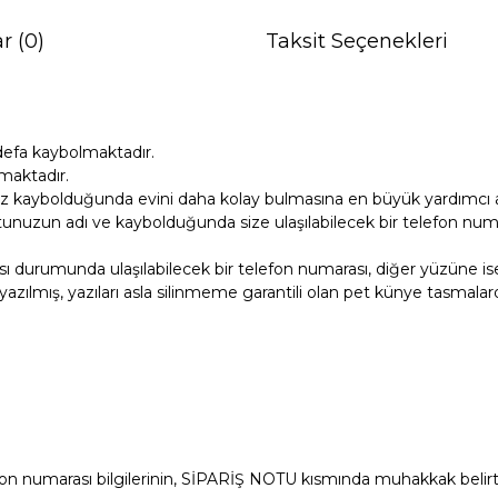
r (0)
Taksit Seçenekleri
defa kaybolmaktadır.
maktadır.
z kaybolduğunda evini daha kolay bulmasına en büyük yardımcı ar
unuzun adı ve kaybolduğunda size ulaşılabilecek bir telefon numara
ı durumunda ulaşılabilecek bir telefon numarası, diğer yüzüne i
azılmış, yazıları asla silinmeme garantili olan pet künye tasmalard
efon numarası bilgilerinin, SİPARİŞ NOTU kısmında muhakkak belir