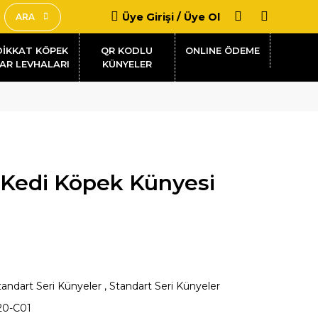
Üye Girişi / Üye Ol
ARA
DİKKAT KÖPEK
QR KODLU
AR LEVHALARI
KÜNYELER
 Kedi Köpek Künyesi
tandart Seri Künyeler
,
Standart Seri Künyeler
20-C01