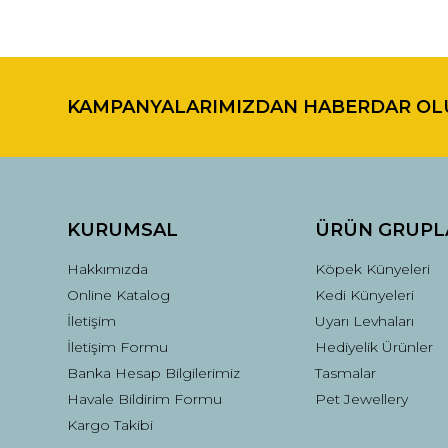
Bu ürünün fiyat bilgisi, resim, ürün açıklamalarında ve di
Görüş ve önerileriniz için teşekkür ederiz.
KAMPANYALARIMIZDAN HABERDAR OL
Ürün resmi kalitesiz, bozuk veya görüntülenemiyor.
Ürün açıklamasında eksik bilgiler bulunuyor.
Ürün bilgilerinde hatalar bulunuyor.
Ürün fiyatı diğer sitelerden daha pahalı.
Bu ürüne benzer farklı alternatifler olmalı.
KURUMSAL
ÜRÜN GRUPL
Hakkımızda
Köpek Künyeleri
Online Katalog
Kedi Künyeleri
İletişim
Uyarı Levhaları
İletişim Formu
Hediyelik Ürünler
Banka Hesap Bilgilerimiz
Tasmalar
Havale Bildirim Formu
Pet Jewellery
Kargo Takibi