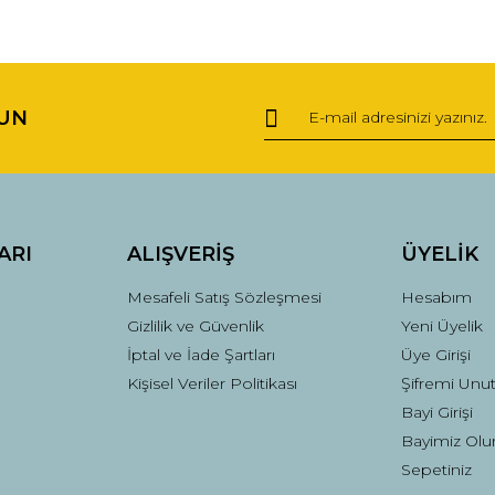
ğer konularda yetersiz gördüğünüz noktaları öneri formunu kullanarak tara
Bu ürüne ilk yorumu siz yapın!
UN
Yorum Yaz
ARI
ALIŞVERİŞ
ÜYELİK
Mesafeli Satış Sözleşmesi
Hesabım
Gizlilik ve Güvenlik
Yeni Üyelik
İptal ve İade Şartları
Üye Girişi
Kişisel Veriler Politikası
Şifremi Unu
Gönder
Bayi Girişi
Bayimiz Olu
Sepetiniz