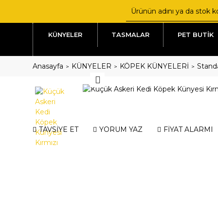
KÜNYELER
TASMALAR
PET BUTİK
Anasayfa
KÜNYELER
KÖPEK KÜNYELERİ
Standa
TAVSİYE ET
YORUM YAZ
FİYAT ALARMI