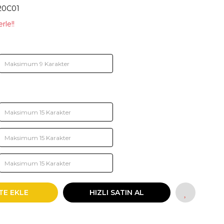
20C01
rle!!
TE EKLE
HIZLI SATIN AL