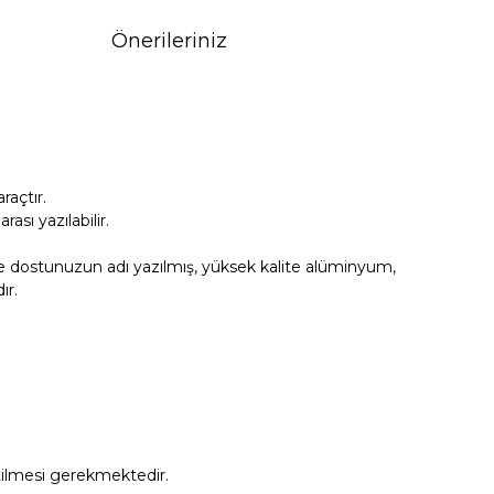
Önerileriniz
açtır.
sı yazılabilir.
se dostunuzun adı yazılmış, yüksek kalite alüminyum,
ır.
tilmesi gerekmektedir.