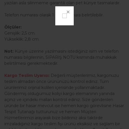
yazıları asla silinmeme garantili olan pet künye tasmalardır.
Telefon numarası olarak 1 adet numara belirtilebilir.
Ölçüler:
Genişlik: 2,5 cm.
Yükseklik: 2,8 cm.
Not:
Künye üzerine yazılmasını istediğiniz isim ve telefon
numarası bilgilerinin, SİPARİŞ NOTU kısmında muhakkak
belirtilmesi gerekmektedir.
Kargo Teslim Uyarısı:
Değerli müşterilerimiz, kargonuzu
teslim almadan önce ürününüzü kontrol ediniz. Tüm
ürünlerimiz orijinal kolileri içerisinde yollanmaktadır.
Göndermiş olduğumuz koliyi kargo elemanının yanında
açınız ve içindeki malları kontrol ediniz. Size gönderilen
üründe bir hasar mevcut ise hemen kargo görevlisine Hasar
Tespit Tutanağı tutturunuz ve hemen Müşteri
Hizmetlerimizi arayarak bize bildiriniz aksi taktirde
imzaladığınız kargo teslim fişi ürünü eksiksiz ve sağlam bir