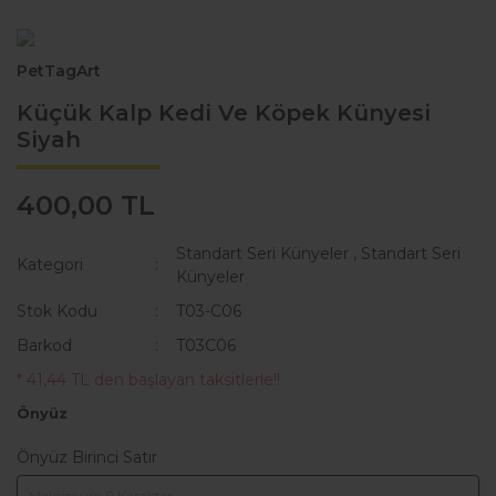
KAKA POŞETİ ÇANTASI
Lisanslı Künyeler
PetTagArt
ÖNLÜK
Müzik
Küçük Kalp Kedi Ve Köpek Künyesi
QR KODLU İSİMLİKLER
Spor
Siyah
SWEAT
Tıbbi & Engelliler
400,00 TL
T-SHIRT
Ülkeler & Bayraklar
Standart Seri Künyeler
,
Standart Seri
TASMALAR
Yeni Yıl ve Noel
Kategori
Künyeler
TULUMLAR VE PİJAMALAR
Stok Kodu
T03-C06
Barkod
T03C06
YAĞMURLUK VE MONTLAR
* 41,44 TL den başlayan taksitlerle!!
Önyüz
Önyüz Birinci Satır