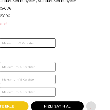
tandart Seri Künyeler
,
Standart Seri Künyeler
05-C06
05C06
rle!!
TE EKLE
HIZLI SATIN AL