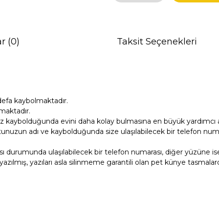
r (0)
Taksit Seçenekleri
defa kaybolmaktadır.
maktadır.
z kaybolduğunda evini daha kolay bulmasına en büyük yardımcı ar
unuzun adı ve kaybolduğunda size ulaşılabilecek bir telefon numara
ı durumunda ulaşılabilecek bir telefon numarası, diğer yüzüne i
azılmış, yazıları asla silinmeme garantili olan pet künye tasmalard