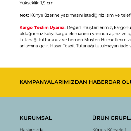
Yükseklik: 1,9 cm.
Not:
Künye üzerine yazılmasını istediğiniz isim ve tel
Kargo Teslim Uyarısı:
Değerli müşterilerimiz, kargonuz
olduğumuz koliyi kargo elemanının yanında açınız ve iç
Tutanağı tutturunuz ve hemen Müşteri Hizmetlerimizi aray
anlamına gelir. Hasar Tespit Tutanağı tutulmayan iade veya
Bu ürünün fiyat bilgisi, resim, ürün açıklamalarında ve di
Görüş ve önerileriniz için teşekkür ederiz.
KAMPANYALARIMIZDAN HABERDAR OL
Ürün resmi kalitesiz, bozuk veya görüntülenemiyor.
Ürün açıklamasında eksik bilgiler bulunuyor.
Ürün bilgilerinde hatalar bulunuyor.
Ürün fiyatı diğer sitelerden daha pahalı.
Bu ürüne benzer farklı alternatifler olmalı.
KURUMSAL
ÜRÜN GRUPL
Hakkımızda
Köpek Künyeleri