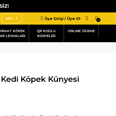
SİZ!
Üye Girişi / Üye Ol
ARA
0
DİKKAT KÖPEK
QR KODLU
AR LEVHALARI
KÜNYELER
Kedi Köpek Künyesi