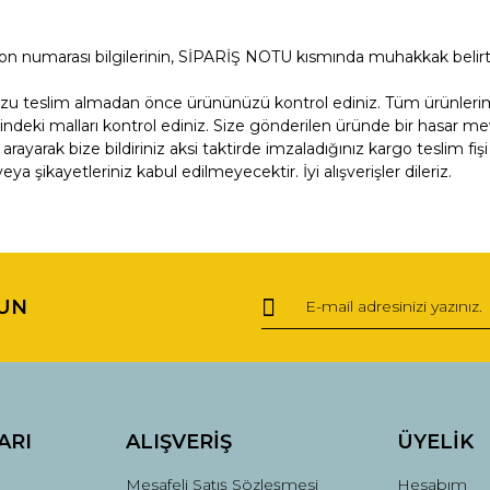
efon numarası bilgilerinin, SİPARİŞ NOTU kısmında muhakkak belir
u teslim almadan önce ürününüzü kontrol ediniz. Tüm ürünlerimiz 
indeki malları kontrol ediniz. Size gönderilen üründe bir hasar m
arak bize bildiriniz aksi taktirde imzaladığınız kargo teslim fişi 
 şikayetleriniz kabul edilmeyecektir. İyi alışverişler dileriz.
ğer konularda yetersiz gördüğünüz noktaları öneri formunu kullanarak tara
Bu ürüne ilk yorumu siz yapın!
UN
Yorum Yaz
ARI
ALIŞVERİŞ
ÜYELİK
Mesafeli Satış Sözleşmesi
Hesabım