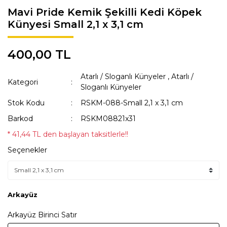
Mavi Pride Kemik Şekilli Kedi Köpek
KAKA POŞETİ ÇANTASI
Lisanslı Künyeler
Künyesi Small 2,1 x 3,1 cm
ÖNLÜK
Müzik
400,00 TL
QR KODLU İSİMLİKLER
Spor
Atarlı / Sloganlı Künyeler
,
Atarlı /
SWEAT
Tıbbi & Engelliler
Kategori
Sloganlı Künyeler
T-SHIRT
Ülkeler & Bayraklar
Stok Kodu
RSKM-088-Small 2,1 x 3,1 cm
Barkod
RSKM08821x31
TASMALAR
Yeni Yıl ve Noel
* 41,44 TL den başlayan taksitlerle!!
TULUMLAR VE PİJAMALAR
Seçenekler
YAĞMURLUK VE MONTLAR
Arkayüz
Arkayüz Birinci Satır