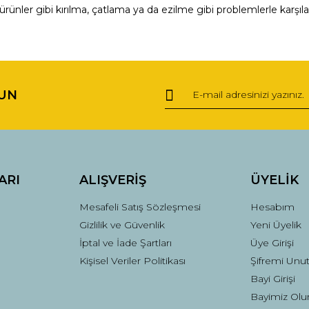
ürünler gibi kırılma, çatlama ya da ezilme gibi problemlerle karşıl
ğer konularda yetersiz gördüğünüz noktaları öneri formunu kullanarak tara
Bu ürüne ilk yorumu siz yapın!
UN
Yorum Yaz
ARI
ALIŞVERİŞ
ÜYELİK
Mesafeli Satış Sözleşmesi
Hesabım
Gizlilik ve Güvenlik
Yeni Üyelik
İptal ve İade Şartları
Üye Girişi
Kişisel Veriler Politikası
Şifremi Unu
Gönder
Bayi Girişi
Bayimiz Olu