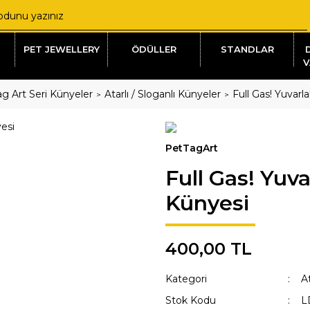
PET JEWELLERY
ÖDÜLLER
STANDLAR
V
g Art Seri Künyeler
Atarlı / Sloganlı Künyeler
Full Gas! Yuvar
PetTagArt
Full Gas! Yuv
Künyesi
400,00 TL
Kategori
At
Stok Kodu
L