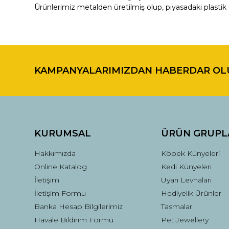
Ürünlerimiz metalden üretilmiş olup, piyasadaki plastik 
Bu ürünün fiyat bilgisi, resim, ürün açıklamalarında ve di
Görüş ve önerileriniz için teşekkür ederiz.
KAMPANYALARIMIZDAN HABERDAR OL
Ürün resmi kalitesiz, bozuk veya görüntülenemiyor.
Ürün açıklamasında eksik bilgiler bulunuyor.
Ürün bilgilerinde hatalar bulunuyor.
Ürün fiyatı diğer sitelerden daha pahalı.
Bu ürüne benzer farklı alternatifler olmalı.
KURUMSAL
ÜRÜN GRUPL
Hakkımızda
Köpek Künyeleri
Online Katalog
Kedi Künyeleri
İletişim
Uyarı Levhaları
İletişim Formu
Hediyelik Ürünler
Banka Hesap Bilgilerimiz
Tasmalar
Havale Bildirim Formu
Pet Jewellery