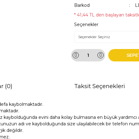
Barkod
L
* 41,44 TL den başlayan taksitle
Seçenekler
SEPE
r (0)
Taksit Seçenekleri
defa kaybolmaktadır.
maktadır.
z kaybolduğunda evini daha kolay bulmasına en büyük yardımcı ar
unuzun adı ve kaybolduğunda size ulaşılabilecek bir telefon numara
k değildir.
tmez.