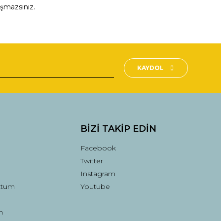
aşmazsınız.
fımıza iletebilirsiniz.
KAYDOL
BİZİ TAKİP EDİN
Facebook
Twitter
Instagram
ttum
Youtube
n