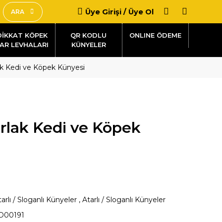
Üye Girişi / Üye Ol
ARA
DİKKAT KÖPEK
QR KODLU
AR LEVHALARI
KÜNYELER
lak Kedi ve Köpek Künyesi
arlak Kedi ve Köpek
arlı / Sloganlı Künyeler
,
Atarlı / Sloganlı Künyeler
D00191