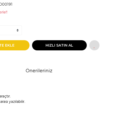
D00191
rle!!
TE EKLE
HIZLI SATIN AL
Önerileriniz
açtır.
sı yazılabilir.